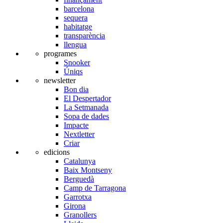
barcelona
sequera
habitatge
transparència
llengua
programes
Snooker
Úniqs
newsletter
Bon dia
El Despertador
La Setmanada
Sopa de dades
Impacte
Nextletter
Criar
edicions
Catalunya
Baix Montseny
Berguedà
Camp de Tarragona
Garrotxa
Girona
Granollers