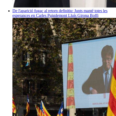
De l'aparició fugaç al retorn definitiu: Junts manté totes les
esperances en Carles Puigdemont
Lluís Girona Boffi