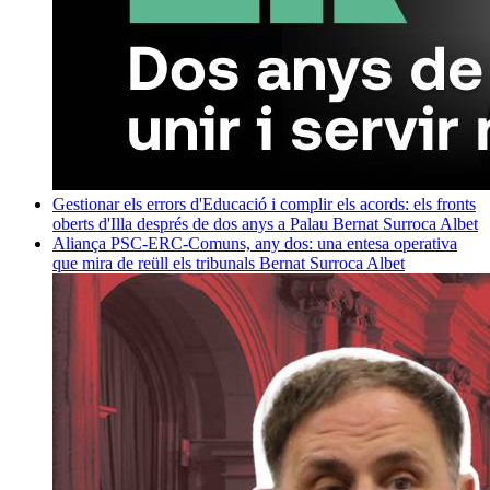
Gestionar els errors d'Educació i complir els acords: els fronts
oberts d'Illa després de dos anys a Palau
Bernat Surroca Albet
Aliança PSC-ERC-Comuns, any dos: una entesa operativa
que mira de reüll els tribunals
Bernat Surroca Albet