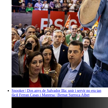
Snooker | Dos anys de Salvador Illa: unir i servir no era tan
fàcil
Ferran Casas i Manresa | Bernat Surroca Albet