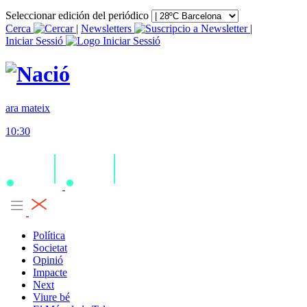
Seleccionar edición del periódico
Cerca
|
Newsletters
|
Iniciar Sessió
ara mateix
10:30
Política
Societat
Opinió
Impacte
Next
Viure bé