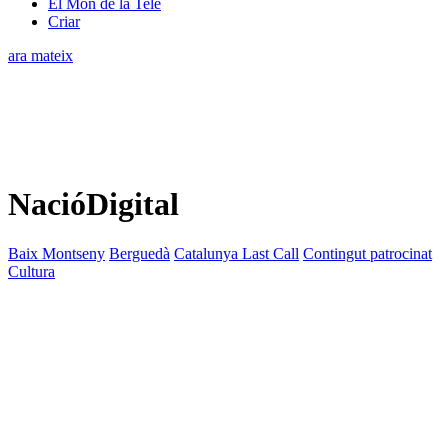
El Món de la Tele
Criar
ara mateix
NacióDigital
Baix Montseny
Berguedà
Catalunya Last Call
Contingut patrocinat
Cultura