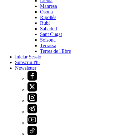
Lleida
Manresa
Osona
Ripollès
Rubí
Sabadell
Sant Cugat
Solsona
Terrassa
Terres de l'Ebre
Iniciar Sessió
Subscriu-t'hi
Newsletter