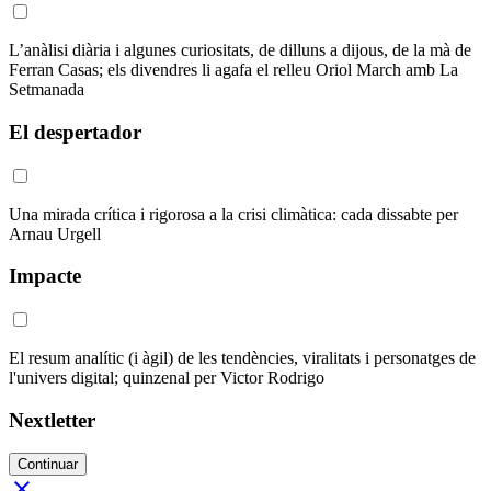
L’anàlisi diària i algunes curiositats, de dilluns a dijous, de la mà de
Ferran Casas; els divendres li agafa el relleu Oriol March amb La
Setmanada
El despertador
Una mirada crítica i rigorosa a la crisi climàtica: cada dissabte per
Arnau Urgell
Impacte
El resum analític (i àgil) de les tendències, viralitats i personatges de
l'univers digital; quinzenal per Victor Rodrigo
Nextletter
Continuar
close