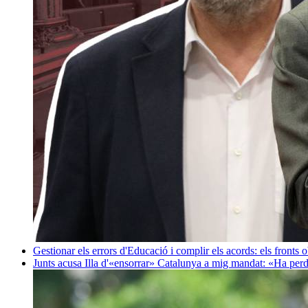
Gestionar els errors d'Educació i complir els acords: els fronts 
Junts acusa Illa d'«ensorrar» Catalunya a mig mandat: «Ha perd