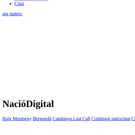
Criar
ara mateix
NacióDigital
Baix Montseny
Berguedà
Catalunya Last Call
Contingut patrocinat
C