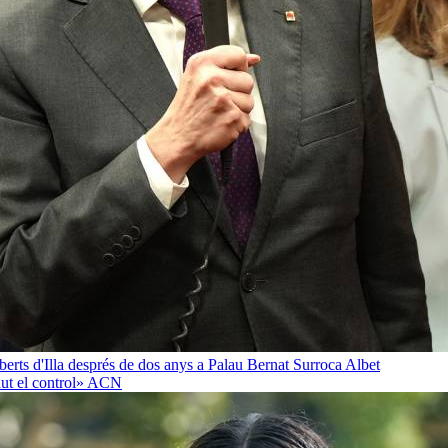
oberts d'Illa després de dos anys a Palau
Bernat Surroca Albet
ut el control»
ACN