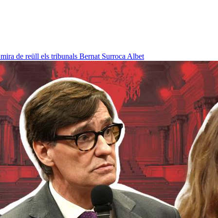
ra de reüll els tribunals
Bernat Surroca Albet