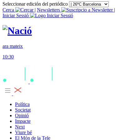
Seleccionar edición del periódico
Cerca
|
Newsletters
|
Iniciar Sessió
ara mateix
10:30
Política
Societat
Opinió
Impacte
Next
Viure bé
El Món de la Tele