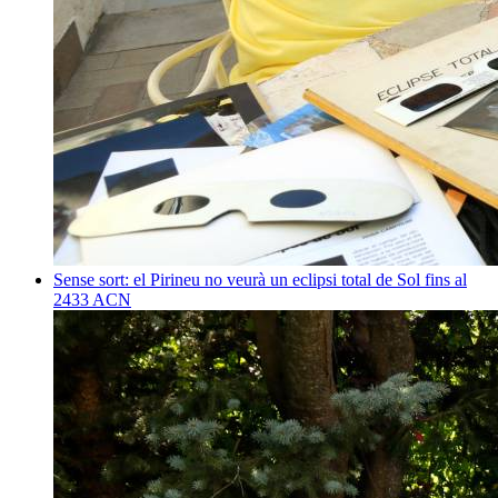
Sense sort: el Pirineu no veurà un eclipsi total de Sol fins al
2433
ACN