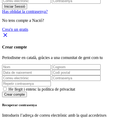
Iniciar Sessió
Has oblidat la contrasenya?
No tens compte a Nació?
Crea'n un gratis
close
Crear compte
Periodisme
en català
, gràcies a una comunitat de gent com tu
He llegit i entenc la política de privacitat
Crear compte
Recuperar contrasenya
Introdueix l’adreça de correu electrònic amb la qual accedeixes