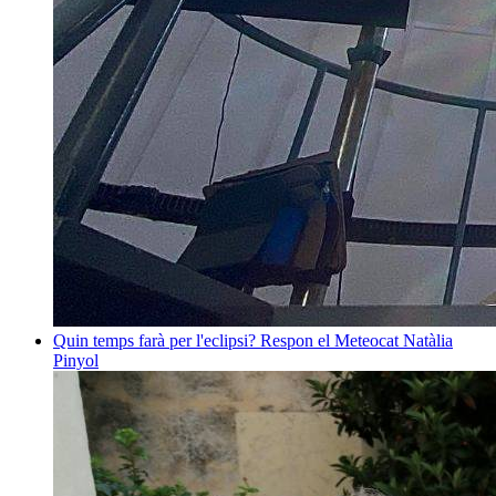
Quin temps farà per l'eclipsi? Respon el Meteocat
Natàlia
Pinyol