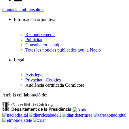
Contacta amb nosaltres
Informació corporativa
Reconeixements
Publicitat
Consulta tot l'equip
Totes les notícies publicades avui a Nació
Legal
Avís legal
Privacitat i Cookies
Audiència certificada ComScore
Amb la col·laboració de: