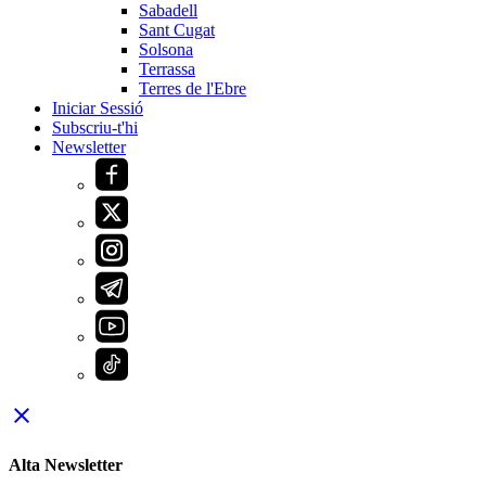
Sabadell
Sant Cugat
Solsona
Terrassa
Terres de l'Ebre
Iniciar Sessió
Subscriu-t'hi
Newsletter
close
Alta Newsletter