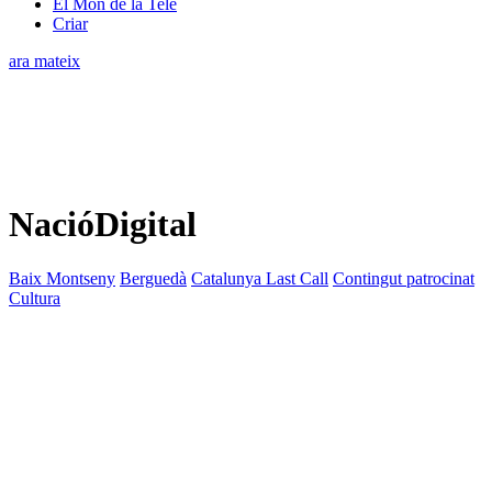
El Món de la Tele
Criar
ara mateix
NacióDigital
Baix Montseny
Berguedà
Catalunya Last Call
Contingut patrocinat
Cultura