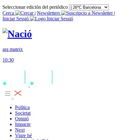
Seleccionar edición del periódico
Cerca
|
Newsletters
|
Iniciar Sessió
ara mateix
10:30
Política
Societat
Opinió
Impacte
Next
Viure bé