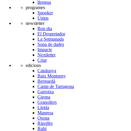
llengua
programes
Snooker
Úniqs
newsletter
Bon dia
El Despertador
La Setmanada
Sopa de dades
Impacte
Nextletter
Criar
edicions
Catalunya
Baix Montseny
Berguedà
Camp de Tarragona
Garrotxa
Girona
Granollers
Lleida
Manresa
Osona
Ripollès
Rubí