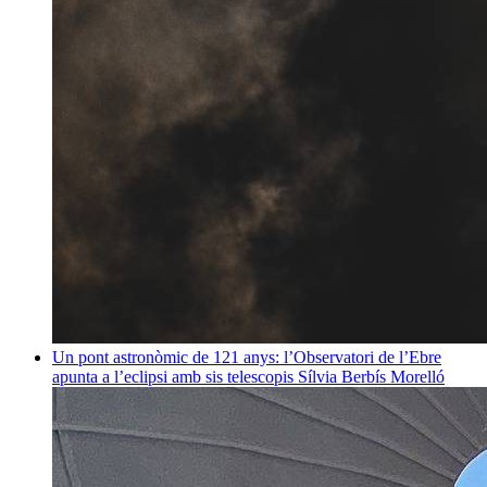
Un pont astronòmic de 121 anys: l’Observatori de l’Ebre
apunta a l’eclipsi amb sis telescopis
Sílvia Berbís Morelló