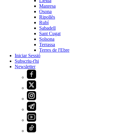
Lleida
Manresa
Osona
Ripollès
Rubí
Sabadell
Sant Cugat
Solsona
Terrassa
Terres de l'Ebre
Iniciar Sessió
Subscriu-t'hi
Newsletter