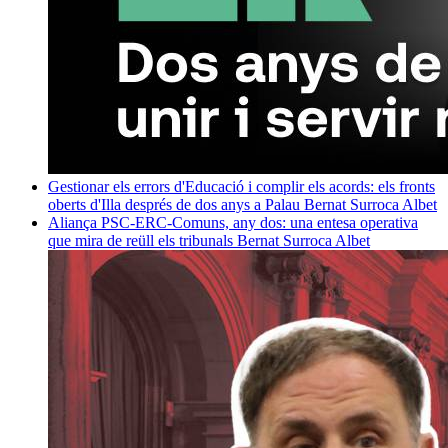
Gestionar els errors d'Educació i complir els acords: els fronts
oberts d'Illa després de dos anys a Palau
Bernat Surroca Albet
Aliança PSC-ERC-Comuns, any dos: una entesa operativa
que mira de reüll els tribunals
Bernat Surroca Albet