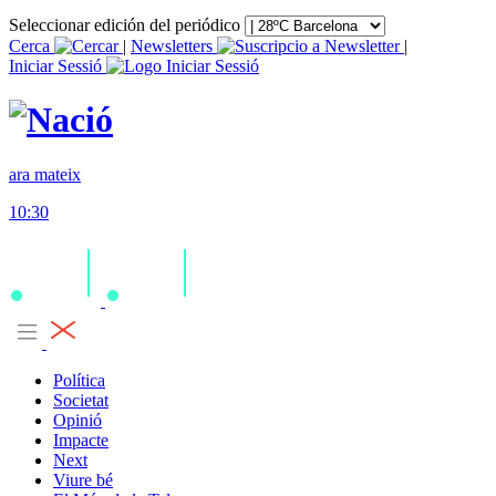
Seleccionar edición del periódico
Cerca
|
Newsletters
|
Iniciar Sessió
ara mateix
10:30
Política
Societat
Opinió
Impacte
Next
Viure bé