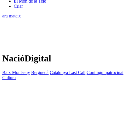
El Món de la Tele
Criar
ara mateix
NacióDigital
Baix Montseny
Berguedà
Catalunya Last Call
Contingut patrocinat
Cultura