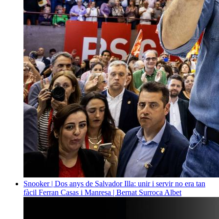
Snooker | Dos anys de Salvador Illa: unir i servir no era tan
fàcil
Ferran Casas i Manresa | Bernat Surroca Albet