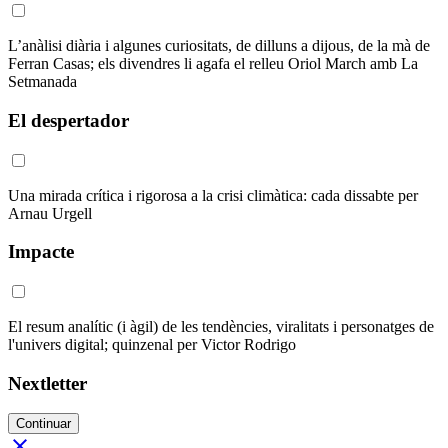
L’anàlisi diària i algunes curiositats, de dilluns a dijous, de la mà de
Ferran Casas; els divendres li agafa el relleu Oriol March amb La
Setmanada
El despertador
Una mirada crítica i rigorosa a la crisi climàtica: cada dissabte per
Arnau Urgell
Impacte
El resum analític (i àgil) de les tendències, viralitats i personatges de
l'univers digital; quinzenal per Victor Rodrigo
Nextletter
Continuar
close