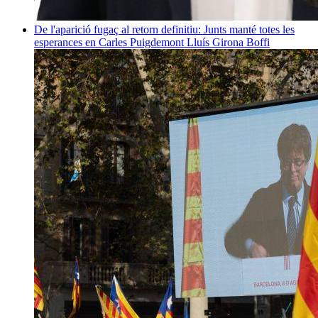
De l'aparició fugaç al retorn definitiu: Junts manté totes les
esperances en Carles Puigdemont
Lluís Girona Boffi