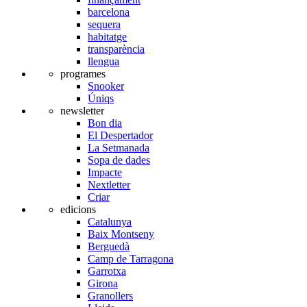
barcelona
sequera
habitatge
transparència
llengua
programes
Snooker
Úniqs
newsletter
Bon dia
El Despertador
La Setmanada
Sopa de dades
Impacte
Nextletter
Criar
edicions
Catalunya
Baix Montseny
Berguedà
Camp de Tarragona
Garrotxa
Girona
Granollers