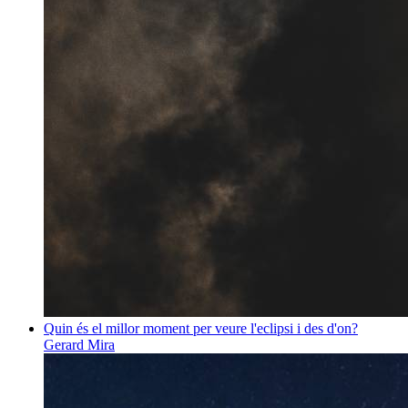
Quin és el millor moment per veure l'eclipsi i des d'on?
Gerard Mira