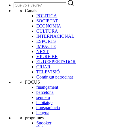
Canals
POLíTICA
SOCIETAT
ECONOMIA
CULTURA
INTERNACIONAL
ESPORTS
IMPACTE
NEXT
VIURE BE
EL DESPERTADOR
CRIAR
TELEVISIÓ
Contingut patrocinat
FOCUS
finançament
barcelona
sequera
habitatge
transparència
llengua
programes
Snooker