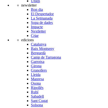
Úniqs
newsletter
Bon dia
El Despertador
La Setmanada
Sopa de dades
Impacte
Nextletter
Criar
edicions
Catalunya
Baix Montseny
Berguedà
Camp de Tarragona
Garrotxa
Girona
Granollers
Lleida
Manresa
Osona
Ripollès
Rubí
Sabadell
Sant Cugat
Solsona