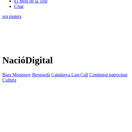
El Món de la Tele
Criar
ara mateix
NacióDigital
Baix Montseny
Berguedà
Catalunya Last Call
Contingut patrocinat
Cultura