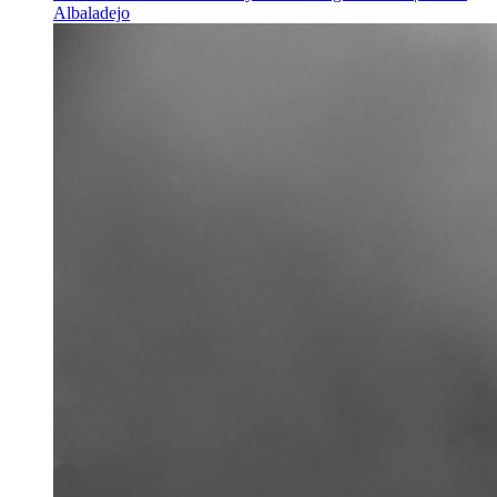
Albaladejo