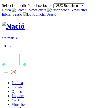
Seleccionar edición del periódico
Cerca
|
Newsletters
|
Iniciar Sessió
ara mateix
10:30
Política
Societat
Opinió
Impacte
Next
Viure bé