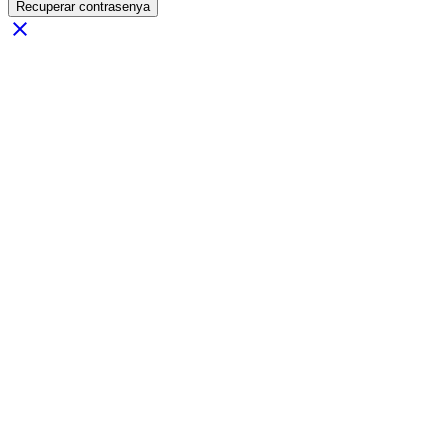
Recuperar contrasenya
close