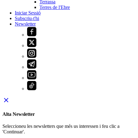
Terrassa
Terres de l'Ebre
Iniciar Sessió
Subscriu-t'hi
Newsletter
close
Alta Newsletter
Seleccioneu les newsletters que més us interessen i feu clic a
'Continuar'.