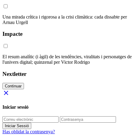
Una mirada crítica i rigorosa a la crisi climàtica: cada dissabte per
Arnau Urgell
Impacte
El resum analític (i àgil) de les tendències, viralitats i personatges de
l'univers digital; quinzenal per Victor Rodrigo
Nextletter
Continuar
close
Iniciar sessió
Iniciar Sessió
Has oblidat la contrasenya?