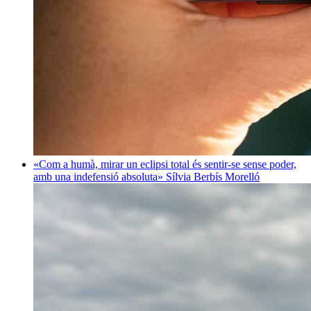
«Com a humà, mirar un eclipsi total és sentir-se sense poder,
amb una indefensió absoluta»
Sílvia Berbís Morelló