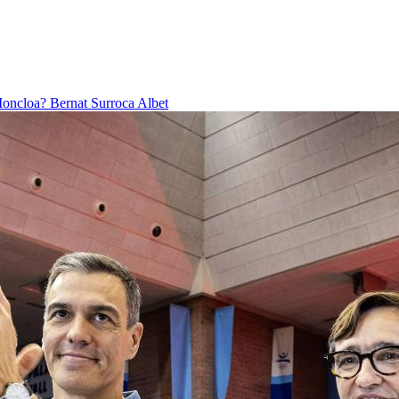
 Moncloa?
Bernat Surroca Albet