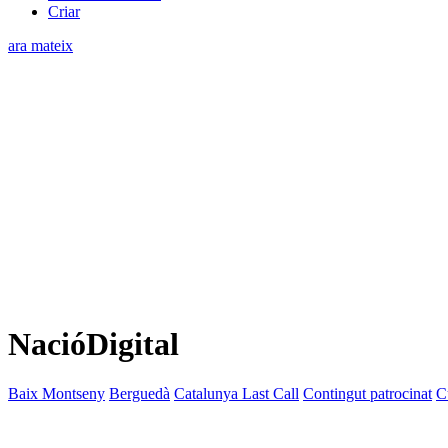
Criar
ara mateix
NacióDigital
Baix Montseny
Berguedà
Catalunya Last Call
Contingut patrocinat
C