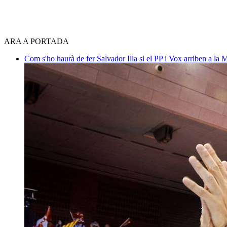
ARA A PORTADA
Com s'ho haurà de fer Salvador Illa si el PP i Vox arriben a la