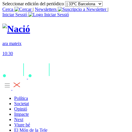
Seleccionar edición del periódico
Cerca
|
Newsletters
|
Iniciar Sessió
ara mateix
10:30
Política
Societat
Opinió
Impacte
Next
Viure bé
El Món de la Tele