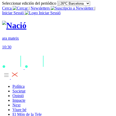
Seleccionar edición del periódico
Cerca
|
Newsletters
|
Iniciar Sessió
ara mateix
10:30
Política
Societat
Opinió
Impacte
Next
Viure bé
El Món de la Tele