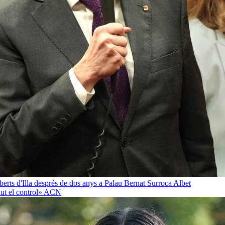
oberts d'Illa després de dos anys a Palau
Bernat Surroca Albet
ut el control»
ACN