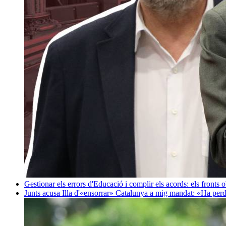
Gestionar els errors d'Educació i complir els acords: els fronts 
Junts acusa Illa d'«ensorrar» Catalunya a mig mandat: «Ha perd