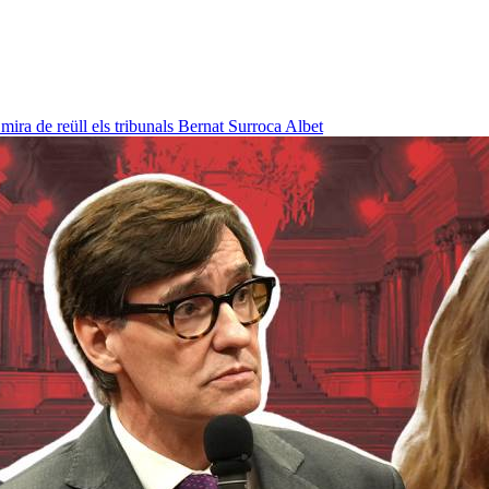
ra de reüll els tribunals
Bernat Surroca Albet