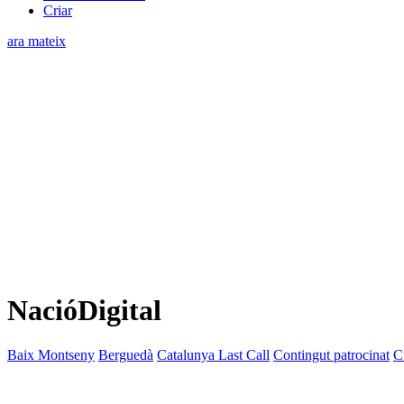
Criar
ara mateix
NacióDigital
Baix Montseny
Berguedà
Catalunya Last Call
Contingut patrocinat
C