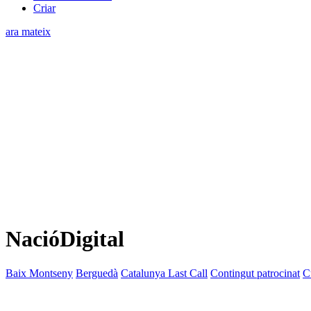
Criar
ara mateix
NacióDigital
Baix Montseny
Berguedà
Catalunya Last Call
Contingut patrocinat
C