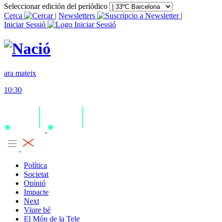
Seleccionar edición del periódico
Cerca
|
Newsletters
|
Iniciar Sessió
ara mateix
10:30
Política
Societat
Opinió
Impacte
Next
Viure bé
El Món de la Tele