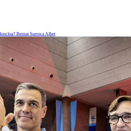
 Moncloa?
Bernat Surroca Albet