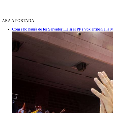
ARA A PORTADA
Com s'ho haurà de fer Salvador Illa si el PP i Vox arriben a la