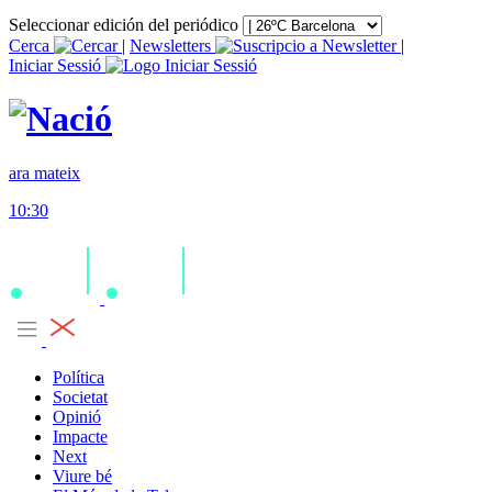
Seleccionar edición del periódico
Cerca
|
Newsletters
|
Iniciar Sessió
ara mateix
10:30
Política
Societat
Opinió
Impacte
Next
Viure bé