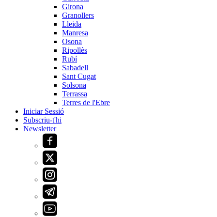
Girona
Granollers
Lleida
Manresa
Osona
Ripollès
Rubí
Sabadell
Sant Cugat
Solsona
Terrassa
Terres de l'Ebre
Iniciar Sessió
Subscriu-t'hi
Newsletter