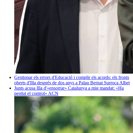
Gestionar els errors d'Educació i complir els acords: els fronts
oberts d'Illa després de dos anys a Palau
Bernat Surroca Albet
Junts acusa Illa d'«ensorrar» Catalunya a mig mandat: «Ha
perdut el control»
ACN