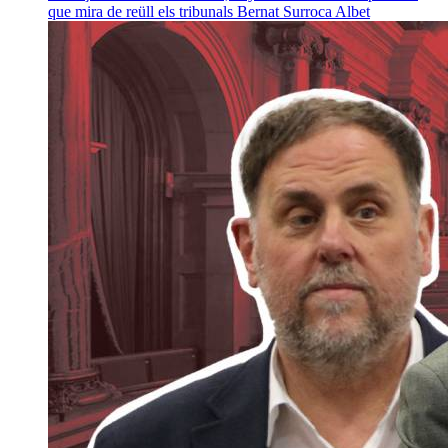
que mira de reüll els tribunals
Bernat Surroca Albet