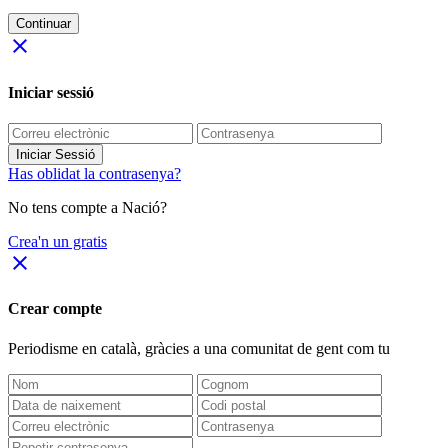
Continuar
close
Iniciar sessió
Iniciar Sessió
Has oblidat la contrasenya?
No tens compte a Nació?
Crea'n un gratis
close
Crear compte
Periodisme
en català
, gràcies a una comunitat de gent com tu