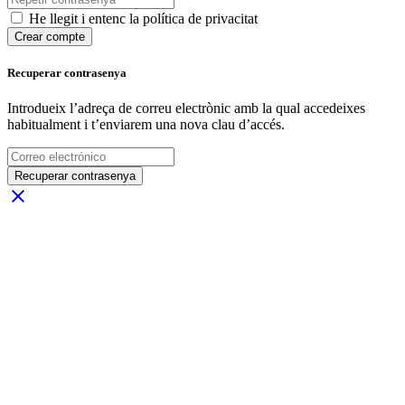
He llegit i entenc la política de privacitat
Crear compte
Recuperar contrasenya
Introdueix l’adreça de correu electrònic amb la qual accedeixes
habitualment i t’enviarem una nova clau d’accés.
Recuperar contrasenya
close