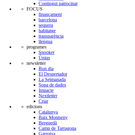
Contingut patrocinat
FOCUS
finançament
barcelona
sequera
habitatge
transparència
llengua
programes
Snooker
Úniqs
newsletter
Bon dia
El Despertador
La Setmanada
Sopa de dades
Impacte
Nextletter
Criar
edicions
Catalunya
Baix Montseny
Berguedà
Camp de Tarragona
Garrotxa