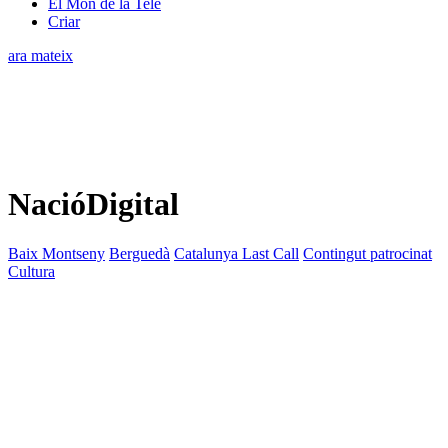
El Món de la Tele
Criar
ara mateix
NacióDigital
Baix Montseny
Berguedà
Catalunya Last Call
Contingut patrocinat
Cultura