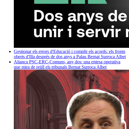
Gestionar els errors d'Educació i complir els acords: els fronts
oberts d'Illa després de dos anys a Palau
Bernat Surroca Albet
Aliança PSC-ERC-Comuns, any dos: una entesa operativa
que mira de reüll els tribunals
Bernat Surroca Albet