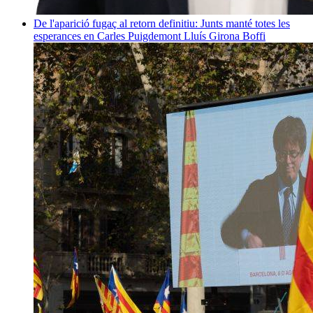
De l'aparició fugaç al retorn definitiu: Junts manté totes les
esperances en Carles Puigdemont
Lluís Girona Boffi