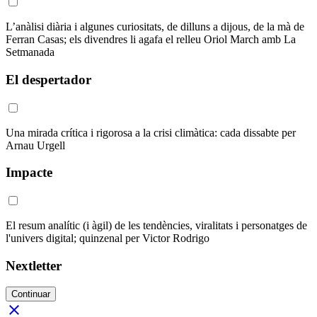
L’anàlisi diària i algunes curiositats, de dilluns a dijous, de la mà de
Ferran Casas; els divendres li agafa el relleu Oriol March amb La
Setmanada
El despertador
Una mirada crítica i rigorosa a la crisi climàtica: cada dissabte per
Arnau Urgell
Impacte
El resum analític (i àgil) de les tendències, viralitats i personatges de
l'univers digital; quinzenal per Victor Rodrigo
Nextletter
Continuar
close