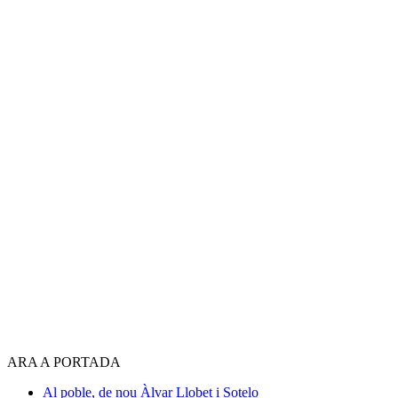
ARA A PORTADA
Al poble, de nou
Àlvar Llobet i Sotelo