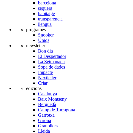
barcelona
sequera
habitatge
transparència
llengua
programes
Snooker
Úniqs
newsletter
Bon dia
El Despertador
La Setmanada
Sopa de dades
Impacte
Nextletter
Criar
edicions
Catalunya
Baix Montseny
Berguedà
Camp de Tarragona
Garrotxa
Girona
Granollers
Lleida