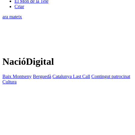
El Món de la Tele
Criar
ara mateix
NacióDigital
Baix Montseny
Berguedà
Catalunya Last Call
Contingut patrocinat
Cultura