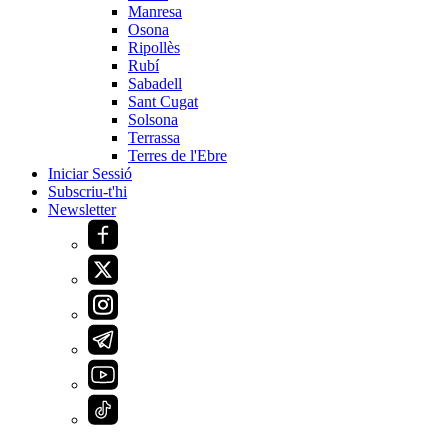
Manresa
Osona
Ripollès
Rubí
Sabadell
Sant Cugat
Solsona
Terrassa
Terres de l'Ebre
Iniciar Sessió
Subscriu-t'hi
Newsletter