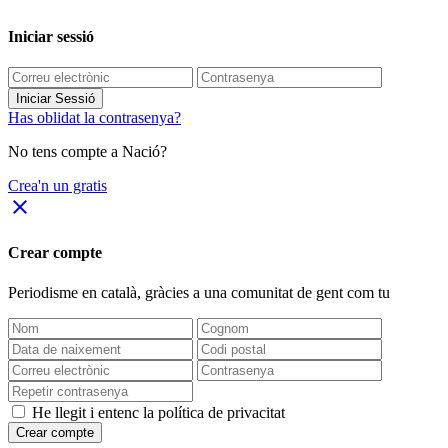
Iniciar sessió
Iniciar Sessió
Has oblidat la contrasenya?
No tens compte a Nació?
Crea'n un gratis
close
Crear compte
Periodisme
en català
, gràcies a una comunitat de gent com tu
He llegit i entenc la política de privacitat
Crear compte