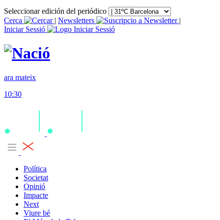
Seleccionar edición del periódico
Cerca
|
Newsletters
|
Iniciar Sessió
ara mateix
10:30
Política
Societat
Opinió
Impacte
Next
Viure bé