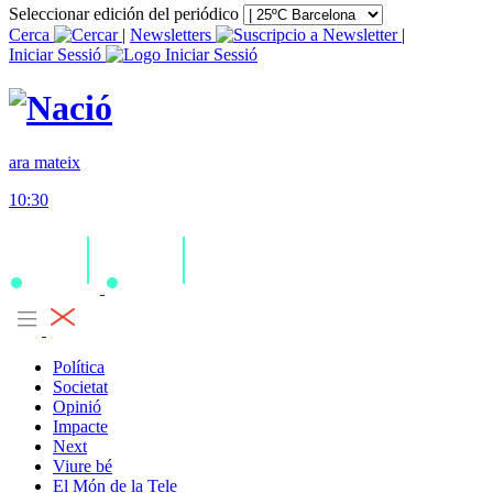
Seleccionar edición del periódico
Cerca
|
Newsletters
|
Iniciar Sessió
ara mateix
10:30
Política
Societat
Opinió
Impacte
Next
Viure bé
El Món de la Tele