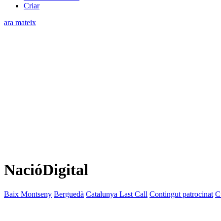
Criar
ara mateix
NacióDigital
Baix Montseny
Berguedà
Catalunya Last Call
Contingut patrocinat
C