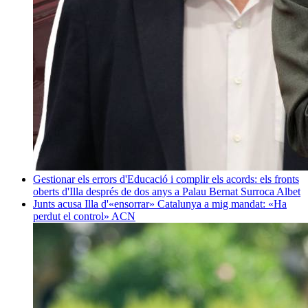
Gestionar els errors d'Educació i complir els acords: els fronts
oberts d'Illa després de dos anys a Palau
Bernat Surroca Albet
Junts acusa Illa d'«ensorrar» Catalunya a mig mandat: «Ha
perdut el control»
ACN