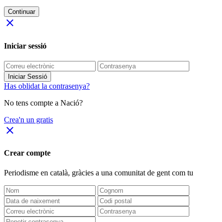
Continuar
close
Iniciar sessió
Iniciar Sessió
Has oblidat la contrasenya?
No tens compte a Nació?
Crea'n un gratis
close
Crear compte
Periodisme
en català
, gràcies a una comunitat de gent com tu