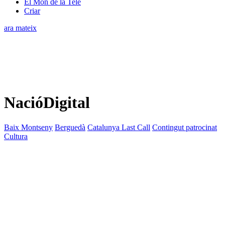
El Món de la Tele
Criar
ara mateix
NacióDigital
Baix Montseny
Berguedà
Catalunya Last Call
Contingut patrocinat
Cultura