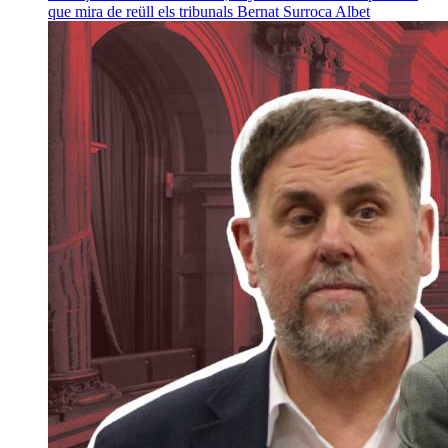
que mira de reüll els tribunals
Bernat Surroca Albet