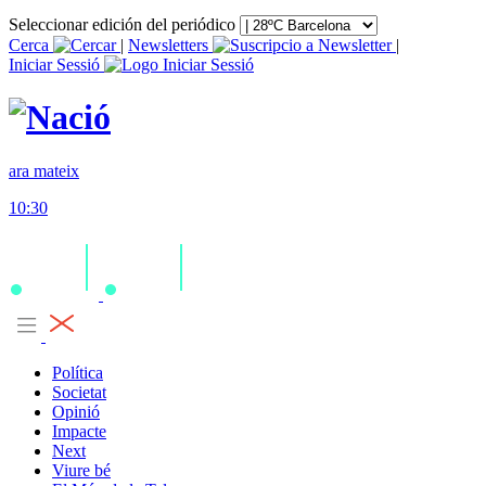
Seleccionar edición del periódico
Cerca
|
Newsletters
|
Iniciar Sessió
ara mateix
10:30
Política
Societat
Opinió
Impacte
Next
Viure bé