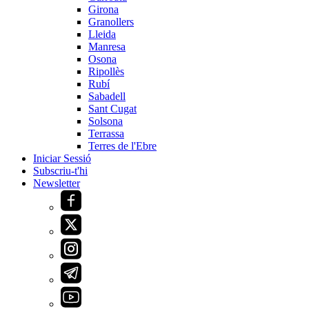
Girona
Granollers
Lleida
Manresa
Osona
Ripollès
Rubí
Sabadell
Sant Cugat
Solsona
Terrassa
Terres de l'Ebre
Iniciar Sessió
Subscriu-t'hi
Newsletter