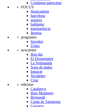
Contingut patrocinat
FOCUS
finançament
barcelona
sequera
habitatge
transparència
llengua
programes
Snooker
Úniqs
newsletter
Bon dia
El Despertador
La Setmanada
Sopa de dades
Impacte
Nextletter
Criar
edicions
Catalunya
Baix Montseny
Berguedà
Camp de Tarragona
Garrotxa