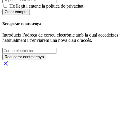
He llegit i entenc la política de privacitat
Crear compte
Recuperar contrasenya
Introdueix l’adreça de correu electrònic amb la qual accedeixes
habitualment i t’enviarem una nova clau d’accés.
Recuperar contrasenya
close