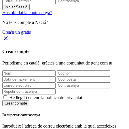
Iniciar Sessió
Has oblidat la contrasenya?
No tens compte a Nació?
Crea'n un gratis
close
Crear compte
Periodisme
en català
, gràcies a una comunitat de gent com tu
He llegit i entenc la política de privacitat
Crear compte
Recuperar contrasenya
Introdueix l’adreça de correu electrònic amb la qual accedeixes