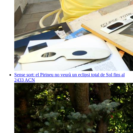
Sense sort: el Pirineu no veurà un eclipsi total de Sol fins al
2433
ACN