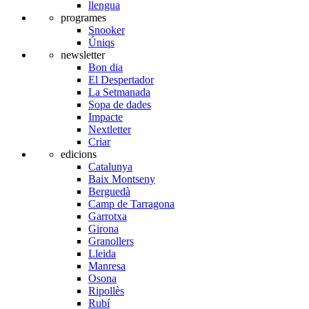
llengua
programes
Snooker
Úniqs
newsletter
Bon dia
El Despertador
La Setmanada
Sopa de dades
Impacte
Nextletter
Criar
edicions
Catalunya
Baix Montseny
Berguedà
Camp de Tarragona
Garrotxa
Girona
Granollers
Lleida
Manresa
Osona
Ripollès
Rubí