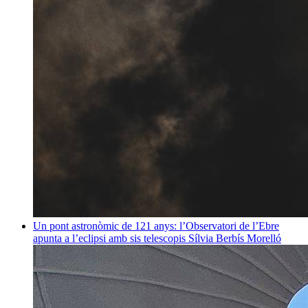
Un pont astronòmic de 121 anys: l’Observatori de l’Ebre
apunta a l’eclipsi amb sis telescopis
Sílvia Berbís Morelló