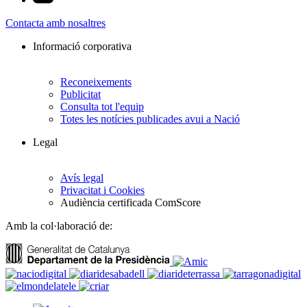
Contacta amb nosaltres
Informació corporativa
Reconeixements
Publicitat
Consulta tot l'equip
Totes les notícies publicades avui a Nació
Legal
Avís legal
Privacitat i Cookies
Audiència certificada ComScore
Amb la col·laboració de: