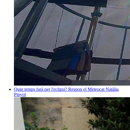
Quin temps farà per l'eclipsi? Respon el Meteocat
Natàlia
Pinyol