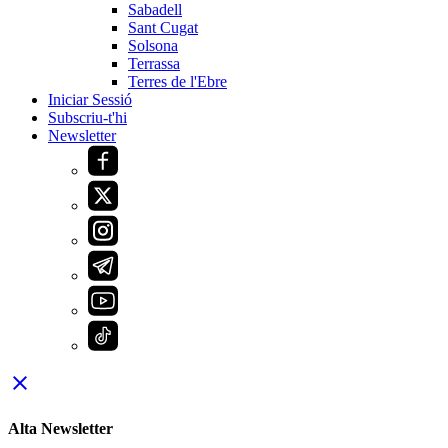
Sabadell
Sant Cugat
Solsona
Terrassa
Terres de l'Ebre
Iniciar Sessió
Subscriu-t'hi
Newsletter
close
Alta Newsletter