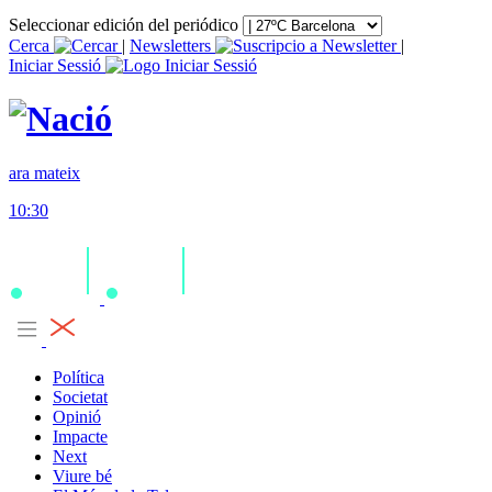
Seleccionar edición del periódico
Cerca
|
Newsletters
|
Iniciar Sessió
ara mateix
10:30
Política
Societat
Opinió
Impacte
Next
Viure bé