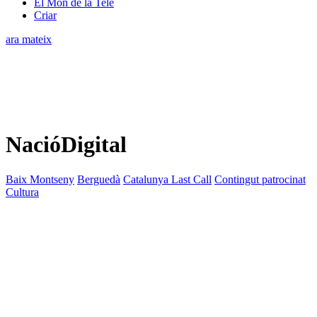
El Món de la Tele
Criar
ara mateix
NacióDigital
Baix Montseny
Berguedà
Catalunya Last Call
Contingut patrocinat
Cultura