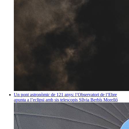
Un pont astronòmic de 121 anys: l’Observatori de l’Ebre
apunta a l’eclipsi amb sis telescopis
Sílvia Berbís Morelló