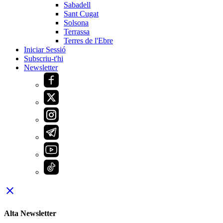
Sabadell
Sant Cugat
Solsona
Terrassa
Terres de l'Ebre
Iniciar Sessió
Subscriu-t'hi
Newsletter
close
Alta Newsletter