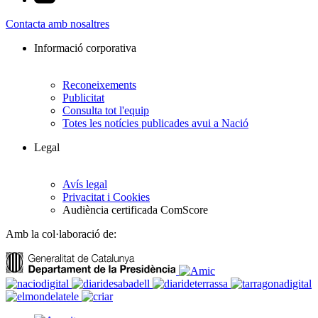
Contacta amb nosaltres
Informació corporativa
Reconeixements
Publicitat
Consulta tot l'equip
Totes les notícies publicades avui a Nació
Legal
Avís legal
Privacitat i Cookies
Audiència certificada ComScore
Amb la col·laboració de: