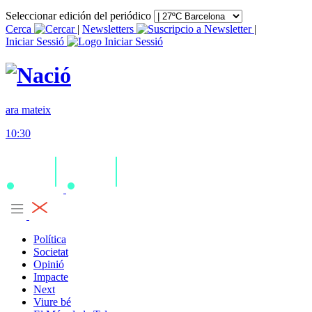
Seleccionar edición del periódico
Cerca
|
Newsletters
|
Iniciar Sessió
ara mateix
10:30
Política
Societat
Opinió
Impacte
Next
Viure bé