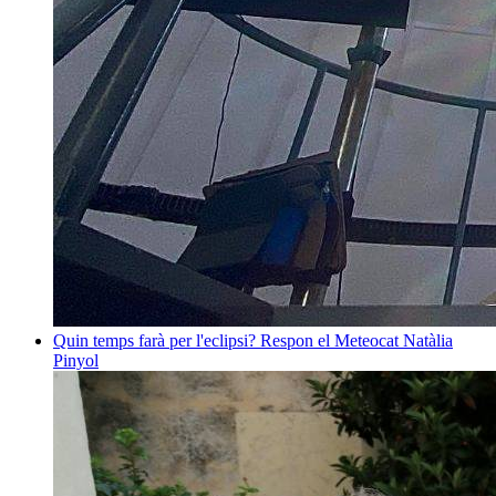
Quin temps farà per l'eclipsi? Respon el Meteocat
Natàlia
Pinyol