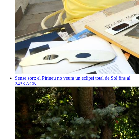
Sense sort: el Pirineu no veurà un eclipsi total de Sol fins al
2433
ACN