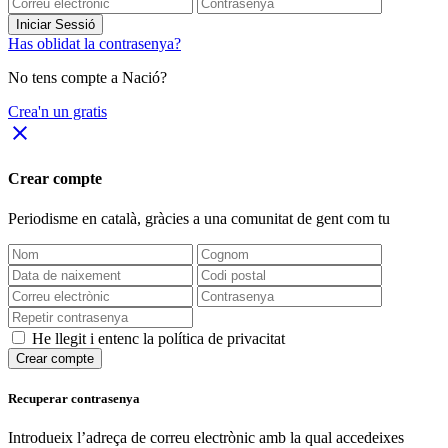
Iniciar Sessió
Has oblidat la contrasenya?
No tens compte a Nació?
Crea'n un gratis
close
Crear compte
Periodisme
en català
, gràcies a una comunitat de gent com tu
He llegit i entenc la política de privacitat
Crear compte
Recuperar contrasenya
Introdueix l’adreça de correu electrònic amb la qual accedeixes