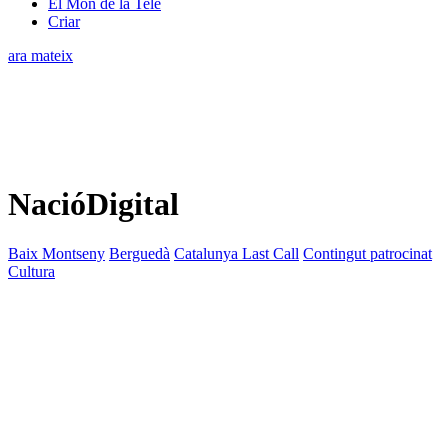
El Món de la Tele
Criar
ara mateix
NacióDigital
Baix Montseny
Berguedà
Catalunya Last Call
Contingut patrocinat
Cultura