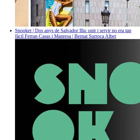
Snooker | Dos anys de Salvador Illa: unir i servir no era tan
fàcil
Ferran Casas i Manresa | Bernat Surroca Albet