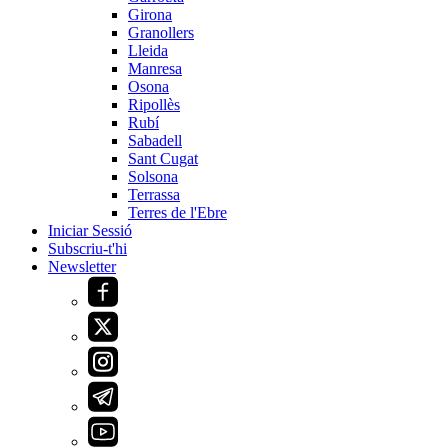
Girona
Granollers
Lleida
Manresa
Osona
Ripollès
Rubí
Sabadell
Sant Cugat
Solsona
Terrassa
Terres de l'Ebre
Iniciar Sessió
Subscriu-t'hi
Newsletter