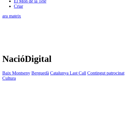
El Món de la Tele
Criar
ara mateix
NacióDigital
Baix Montseny
Berguedà
Catalunya Last Call
Contingut patrocinat
Cultura