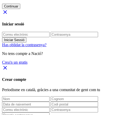
Continuar
close
Iniciar sessió
Iniciar Sessió
Has oblidat la contrasenya?
No tens compte a Nació?
Crea'n un gratis
close
Crear compte
Periodisme
en català
, gràcies a una comunitat de gent com tu