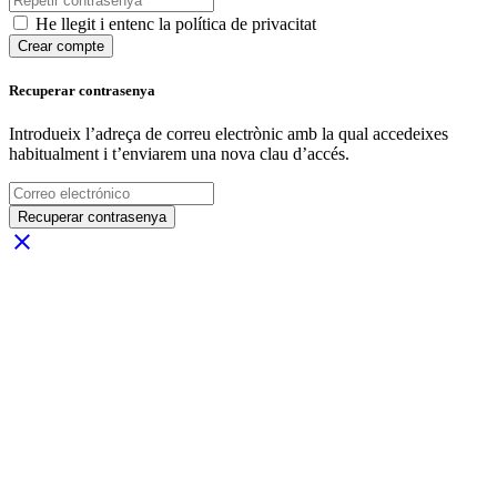
He llegit i entenc la política de privacitat
Crear compte
Recuperar contrasenya
Introdueix l’adreça de correu electrònic amb la qual accedeixes
habitualment i t’enviarem una nova clau d’accés.
Recuperar contrasenya
close