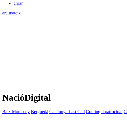
Criar
ara mateix
NacióDigital
Baix Montseny
Berguedà
Catalunya Last Call
Contingut patrocinat
C