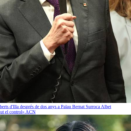
oberts d'Illa després de dos anys a Palau
Bernat Surroca Albet
ut el control»
ACN