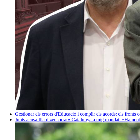
Gestionar els errors d'Educació i complir els acords: els fronts 
Junts acusa Illa d'«ensorrar» Catalunya a mig mandat: «Ha perd