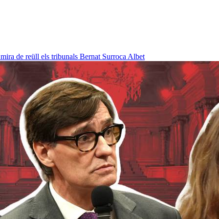
ra de reüll els tribunals
Bernat Surroca Albet