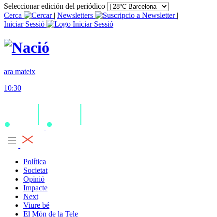
Seleccionar edición del periódico
Cerca
|
Newsletters
|
Iniciar Sessió
ara mateix
10:30
Política
Societat
Opinió
Impacte
Next
Viure bé
El Món de la Tele