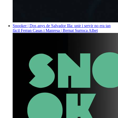
Snooker | Dos anys de Salvador Illa: unir i servir no era tan
fàcil
Ferran Casas i Manresa | Bernat Surroca Albet