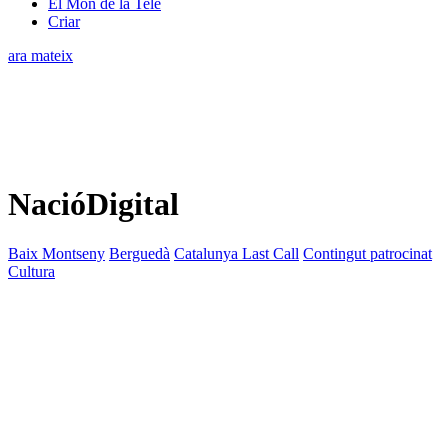
El Món de la Tele
Criar
ara mateix
NacióDigital
Baix Montseny
Berguedà
Catalunya Last Call
Contingut patrocinat
Cultura