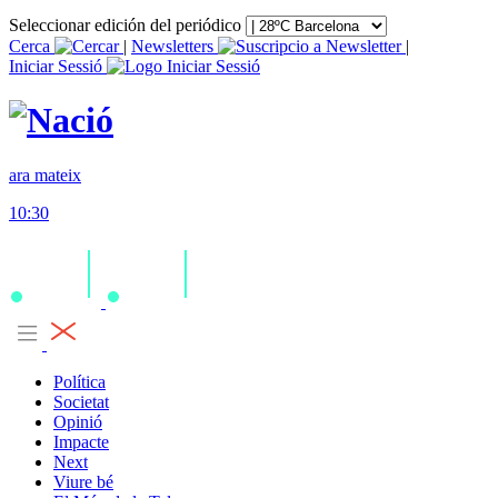
Seleccionar edición del periódico
Cerca
|
Newsletters
|
Iniciar Sessió
ara mateix
10:30
Política
Societat
Opinió
Impacte
Next
Viure bé