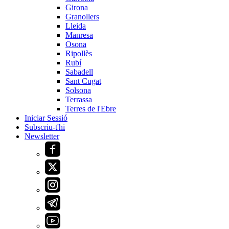
Girona
Granollers
Lleida
Manresa
Osona
Ripollès
Rubí
Sabadell
Sant Cugat
Solsona
Terrassa
Terres de l'Ebre
Iniciar Sessió
Subscriu-t'hi
Newsletter