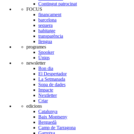
Contingut patrocinat
FOCUS
finançament
barcelona
sequera
habitatge
transparència
llengua
programes
Snooker
Úniqs
newsletter
Bon dia
El Despertador
La Setmanada
Sopa de dades
Impacte
Nextletter
Criar
edicions
Catalunya
Baix Montseny
Berguedà
Camp de Tarragona
Garrotxa