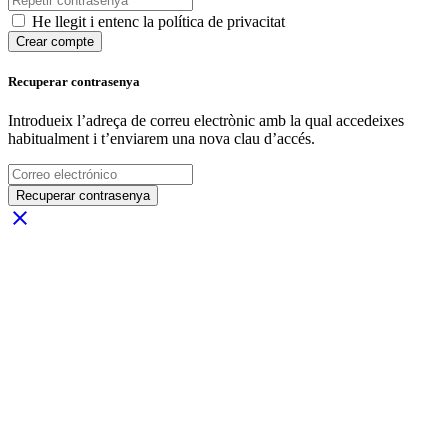
He llegit i entenc la política de privacitat
Crear compte
Recuperar contrasenya
Introdueix l’adreça de correu electrònic amb la qual accedeixes
habitualment i t’enviarem una nova clau d’accés.
Recuperar contrasenya
close