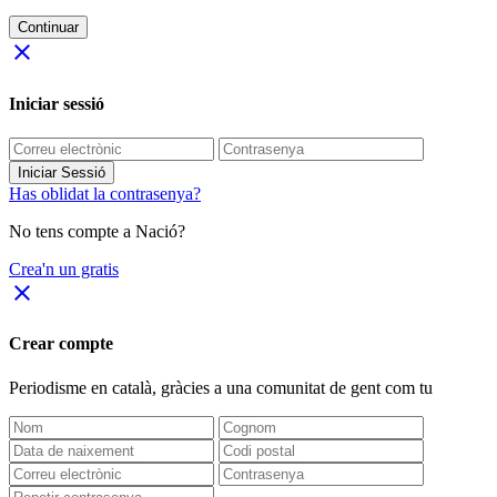
Continuar
close
Iniciar sessió
Iniciar Sessió
Has oblidat la contrasenya?
No tens compte a Nació?
Crea'n un gratis
close
Crear compte
Periodisme
en català
, gràcies a una comunitat de gent com tu