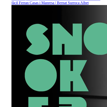
fàcil
Ferran Casas i Manresa | Bernat Surroca Albet