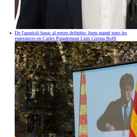
De l'aparició fugaç al retorn definitiu: Junts manté totes les
esperances en Carles Puigdemont
Lluís Girona Boffi