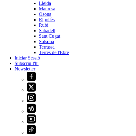
Lleida
Manresa
Osona
Ripollès
Rubí
Sabadell
Sant Cugat
Solsona
Terrassa
Terres de l'Ebre
Iniciar Sessió
Subscriu-t'hi
Newsletter