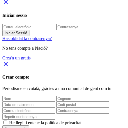
close
Iniciar sessió
Iniciar Sessió
Has oblidat la contrasenya?
No tens compte a Nació?
Crea'n un gratis
close
Crear compte
Periodisme
en català
, gràcies a una comunitat de gent com tu
He llegit i entenc la política de privacitat