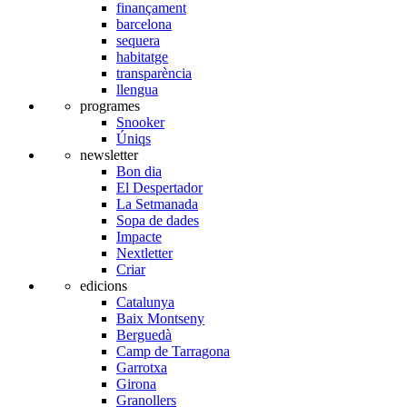
finançament
barcelona
sequera
habitatge
transparència
llengua
programes
Snooker
Úniqs
newsletter
Bon dia
El Despertador
La Setmanada
Sopa de dades
Impacte
Nextletter
Criar
edicions
Catalunya
Baix Montseny
Berguedà
Camp de Tarragona
Garrotxa
Girona
Granollers