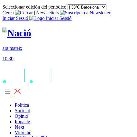
Seleccionar edición del periódico
Cerca
|
Newsletters
|
Iniciar Sessió
ara mateix
10:30
Política
Societat
Opinió
Impacte
Next
Viure bé