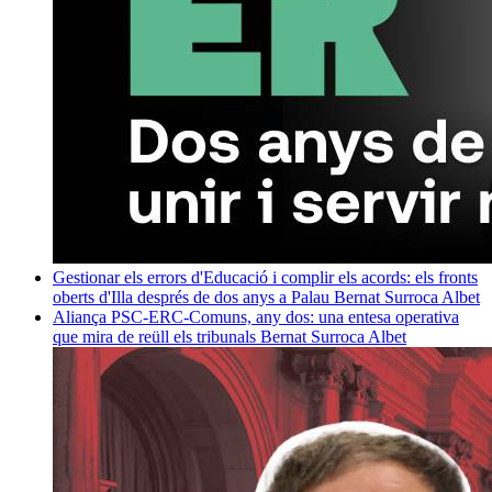
Gestionar els errors d'Educació i complir els acords: els fronts
oberts d'Illa després de dos anys a Palau
Bernat Surroca Albet
Aliança PSC-ERC-Comuns, any dos: una entesa operativa
que mira de reüll els tribunals
Bernat Surroca Albet