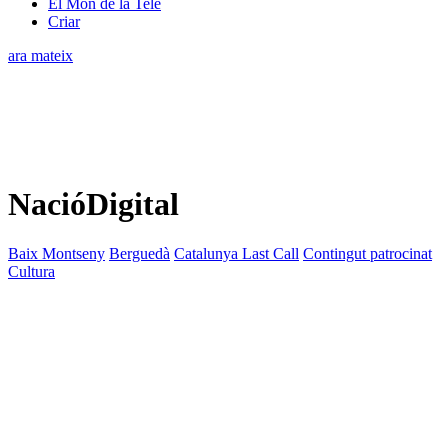
El Món de la Tele
Criar
ara mateix
NacióDigital
Baix Montseny
Berguedà
Catalunya Last Call
Contingut patrocinat
Cultura