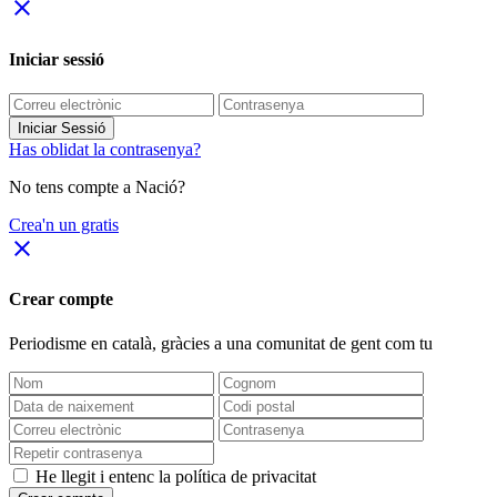
close
Iniciar sessió
Iniciar Sessió
Has oblidat la contrasenya?
No tens compte a Nació?
Crea'n un gratis
close
Crear compte
Periodisme
en català
, gràcies a una comunitat de gent com tu
He llegit i entenc la política de privacitat