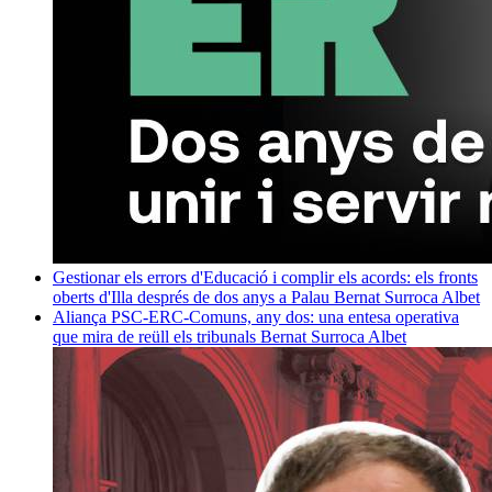
Gestionar els errors d'Educació i complir els acords: els fronts
oberts d'Illa després de dos anys a Palau
Bernat Surroca Albet
Aliança PSC-ERC-Comuns, any dos: una entesa operativa
que mira de reüll els tribunals
Bernat Surroca Albet