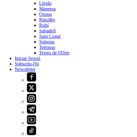
Lleida
Manresa
Osona
Ripollès
Rubí
Sabadell
Sant Cugat
Solsona
Terrassa
Terres de l'Ebre
Iniciar Sessió
Subscriu-t'hi
Newsletter