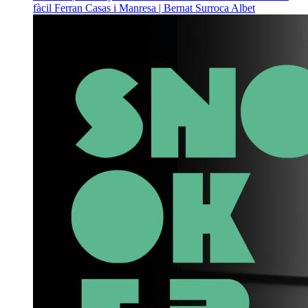
fàcil
Ferran Casas i Manresa | Bernat Surroca Albet