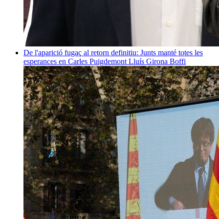
De l'aparició fugaç al retorn definitiu: Junts manté totes les
esperances en Carles Puigdemont
Lluís Girona Boffi