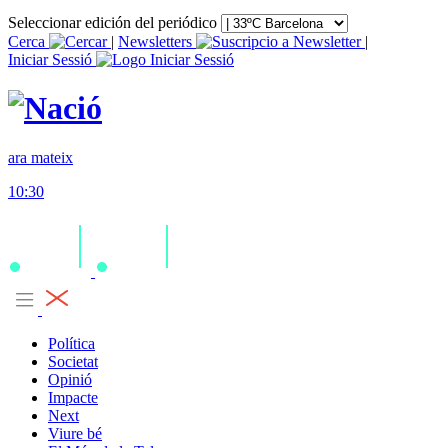
Seleccionar edición del periódico
Cerca
|
Newsletters
|
Iniciar Sessió
ara mateix
10:30
Política
Societat
Opinió
Impacte
Next
Viure bé