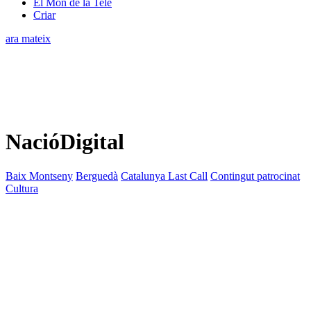
El Món de la Tele
Criar
ara mateix
NacióDigital
Baix Montseny
Berguedà
Catalunya Last Call
Contingut patrocinat
Cultura