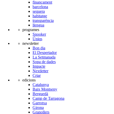
finançament
barcelona
sequera
habitatge
transparència
llengua
programes
Snooker
Úniqs
newsletter
Bon dia
El Despertador
La Setmanada
Sopa de dades
Impacte
Nextletter
Criar
edicions
Catalunya
Baix Montseny
Berguedà
Camp de Tarragona
Garrotxa
Girona
Granollers