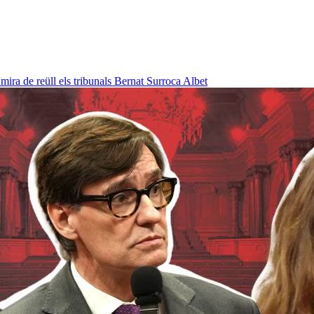
ra de reüll els tribunals
Bernat Surroca Albet