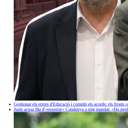
Gestionar els errors d'Educació i complir els acords: els fronts 
Junts acusa Illa d'«ensorrar» Catalunya a mig mandat: «Ha perd