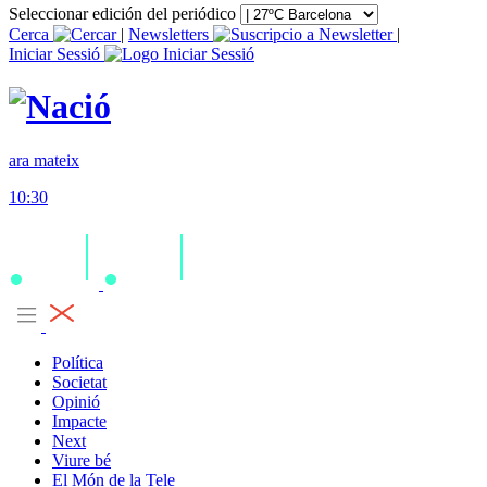
Seleccionar edición del periódico
Cerca
|
Newsletters
|
Iniciar Sessió
ara mateix
10:30
Política
Societat
Opinió
Impacte
Next
Viure bé
El Món de la Tele