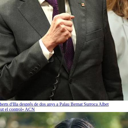
oberts d'Illa després de dos anys a Palau
Bernat Surroca Albet
ut el control»
ACN