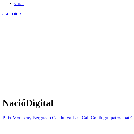
Criar
ara mateix
NacióDigital
Baix Montseny
Berguedà
Catalunya Last Call
Contingut patrocinat
C