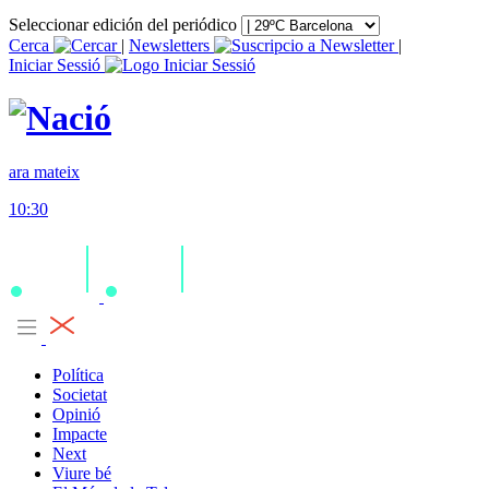
Seleccionar edición del periódico
Cerca
|
Newsletters
|
Iniciar Sessió
ara mateix
10:30
Política
Societat
Opinió
Impacte
Next
Viure bé