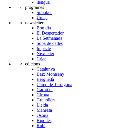
llengua
programes
Snooker
Úniqs
newsletter
Bon dia
El Despertador
La Setmanada
Sopa de dades
Impacte
Nextletter
Criar
edicions
Catalunya
Baix Montseny
Berguedà
Camp de Tarragona
Garrotxa
Girona
Granollers
Lleida
Manresa
Osona
Ripollès
Rubí