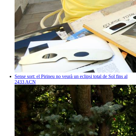
Sense sort: el Pirineu no veurà un eclipsi total de Sol fins al
2433
ACN