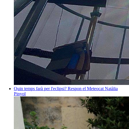
Quin temps farà per l'eclipsi? Respon el Meteocat
Natàlia
Pinyol