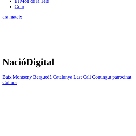
El Món de la Tele
Criar
ara mateix
NacióDigital
Baix Montseny
Berguedà
Catalunya Last Call
Contingut patrocinat
Cultura