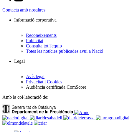
Contacta amb nosaltres
Informació corporativa
Reconeixements
Publicitat
Consulta tot l'equip
Totes les notícies publicades avui a Nació
Legal
Avís legal
Privacitat i Cookies
Audiència certificada ComScore
Amb la col·laboració de: