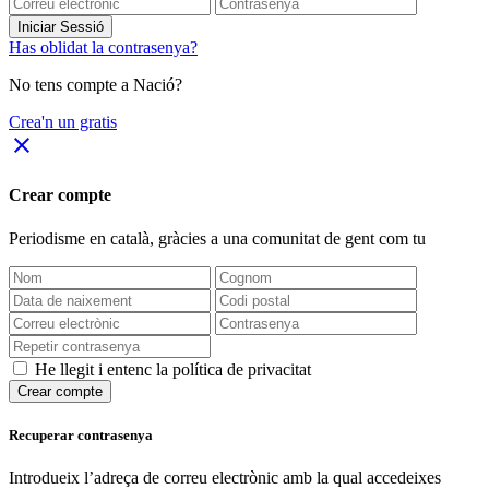
Iniciar Sessió
Has oblidat la contrasenya?
No tens compte a Nació?
Crea'n un gratis
close
Crear compte
Periodisme
en català
, gràcies a una comunitat de gent com tu
He llegit i entenc la política de privacitat
Crear compte
Recuperar contrasenya
Introdueix l’adreça de correu electrònic amb la qual accedeixes