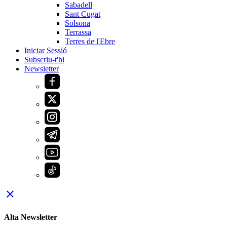
Sabadell
Sant Cugat
Solsona
Terrassa
Terres de l'Ebre
Iniciar Sessió
Subscriu-t'hi
Newsletter
close
Alta Newsletter