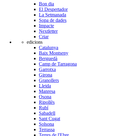
Bon dia
El Despertador
La Setmanada
Sopa de dades
Impacte
Nextletter
Criar
edicions
Catalunya
Baix Montseny
Berguedà
Camp de Tarragona
Garrotxa
Girona
Granollers
Lleida
Manresa
Osona
Ripollès
Rubí
Sabadell
Sant Cugat
Solsona
Terrassa
Terres de l'Ebre