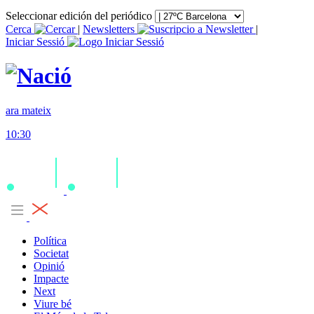
Seleccionar edición del periódico
Cerca
|
Newsletters
|
Iniciar Sessió
ara mateix
10:30
Política
Societat
Opinió
Impacte
Next
Viure bé