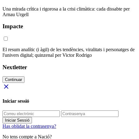
Una mirada crítica i rigorosa a la crisi climàtica: cada dissabte per
Arnau Urgell
Impacte
El resum analític (i àgil) de les tendències, viralitats i personatges de
l'univers digital; quinzenal per Victor Rodrigo
Nextletter
Continuar
close
Iniciar sessió
Iniciar Sessió
Has oblidat la contrasenya?
No tens compte a Nació?