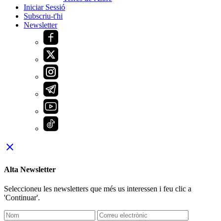
Iniciar Sessió
Subscriu-t'hi
Newsletter
close
Alta Newsletter
Seleccioneu les newsletters que més us interessen i feu clic a
'Continuar'.