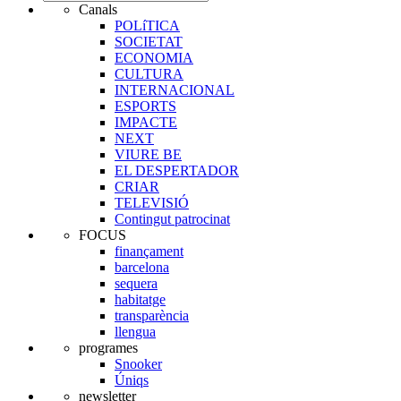
Canals
POLíTICA
SOCIETAT
ECONOMIA
CULTURA
INTERNACIONAL
ESPORTS
IMPACTE
NEXT
VIURE BE
EL DESPERTADOR
CRIAR
TELEVISIÓ
Contingut patrocinat
FOCUS
finançament
barcelona
sequera
habitatge
transparència
llengua
programes
Snooker
Úniqs
newsletter