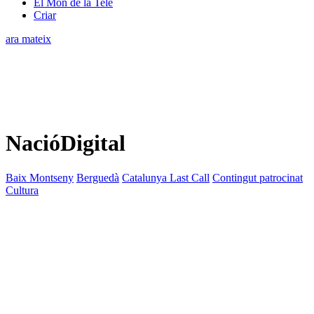
El Món de la Tele
Criar
ara mateix
NacióDigital
Baix Montseny
Berguedà
Catalunya Last Call
Contingut patrocinat
Cultura