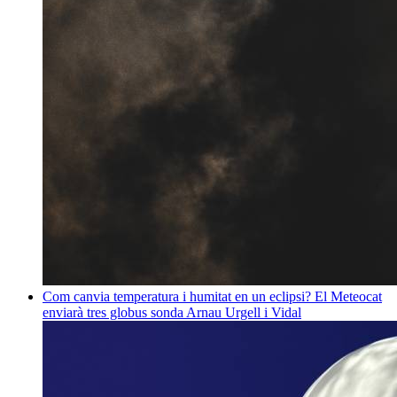
Com canvia temperatura i humitat en un eclipsi? El Meteocat
enviarà tres globus sonda
Arnau Urgell i Vidal