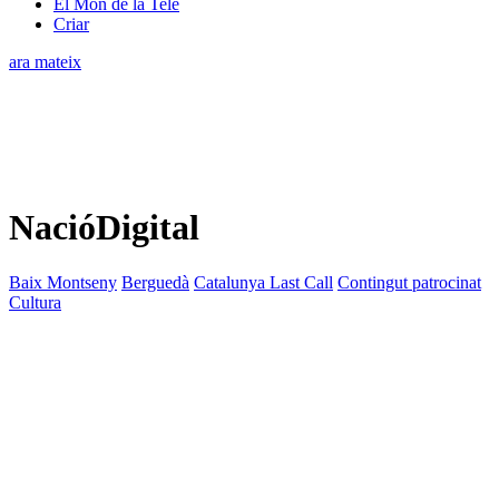
El Món de la Tele
Criar
ara mateix
NacióDigital
Baix Montseny
Berguedà
Catalunya Last Call
Contingut patrocinat
Cultura