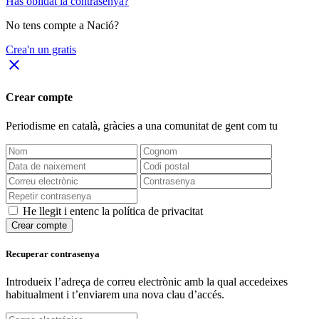
Has oblidat la contrasenya?
No tens compte a Nació?
Crea'n un gratis
close
Crear compte
Periodisme
en català
, gràcies a una comunitat de gent com tu
He llegit i entenc la política de privacitat
Crear compte
Recuperar contrasenya
Introdueix l’adreça de correu electrònic amb la qual accedeixes
habitualment i t’enviarem una nova clau d’accés.