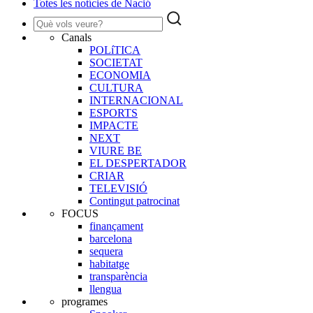
Totes les notícies de Nació
Canals
POLíTICA
SOCIETAT
ECONOMIA
CULTURA
INTERNACIONAL
ESPORTS
IMPACTE
NEXT
VIURE BE
EL DESPERTADOR
CRIAR
TELEVISIÓ
Contingut patrocinat
FOCUS
finançament
barcelona
sequera
habitatge
transparència
llengua
programes