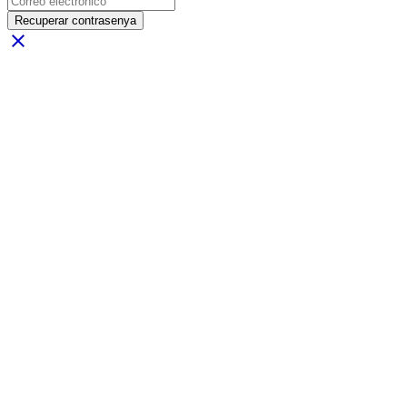
Recuperar contrasenya
close