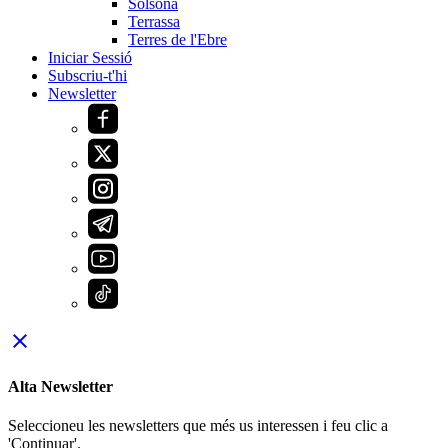
Solsona
Terrassa
Terres de l'Ebre
Iniciar Sessió
Subscriu-t'hi
Newsletter
close
Alta Newsletter
Seleccioneu les newsletters que més us interessen i feu clic a
'Continuar'.