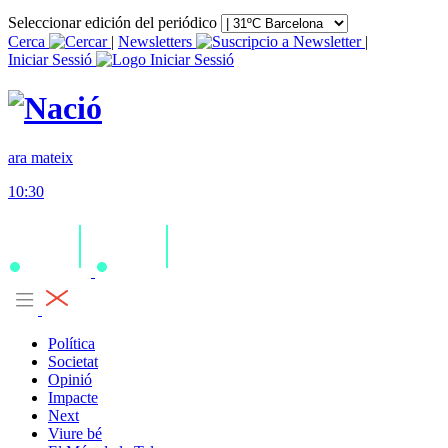
Seleccionar edición del periódico
Cerca
|
Newsletters
|
Iniciar Sessió
ara mateix
10:30
Política
Societat
Opinió
Impacte
Next
Viure bé