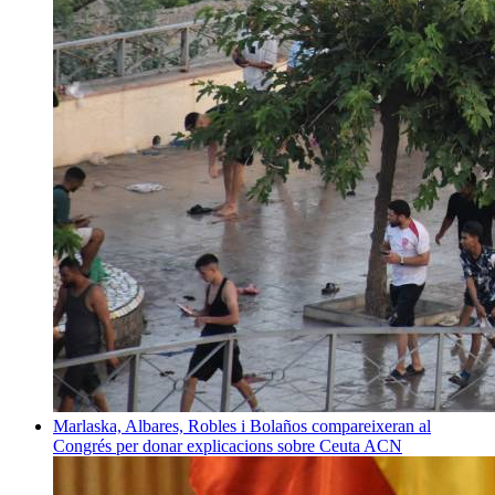
Marlaska, Albares, Robles i Bolaños compareixeran al
Congrés per donar explicacions sobre Ceuta
ACN