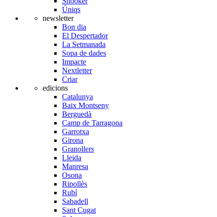
Snooker
Úniqs
newsletter
Bon dia
El Despertador
La Setmanada
Sopa de dades
Impacte
Nextletter
Criar
edicions
Catalunya
Baix Montseny
Berguedà
Camp de Tarragona
Garrotxa
Girona
Granollers
Lleida
Manresa
Osona
Ripollès
Rubí
Sabadell
Sant Cugat