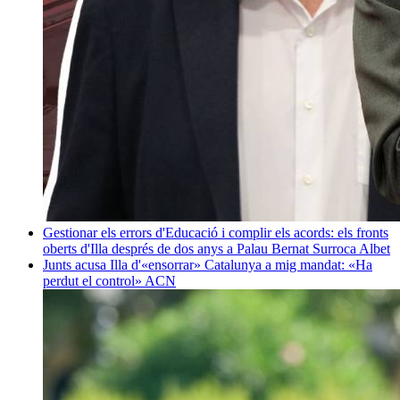
Gestionar els errors d'Educació i complir els acords: els fronts
oberts d'Illa després de dos anys a Palau
Bernat Surroca Albet
Junts acusa Illa d'«ensorrar» Catalunya a mig mandat: «Ha
perdut el control»
ACN