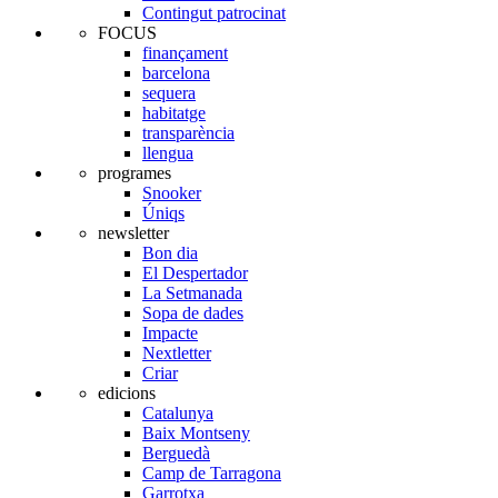
Contingut patrocinat
FOCUS
finançament
barcelona
sequera
habitatge
transparència
llengua
programes
Snooker
Úniqs
newsletter
Bon dia
El Despertador
La Setmanada
Sopa de dades
Impacte
Nextletter
Criar
edicions
Catalunya
Baix Montseny
Berguedà
Camp de Tarragona
Garrotxa