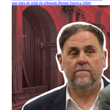
que mira de reüll els tribunals
Bernat Surroca Albet