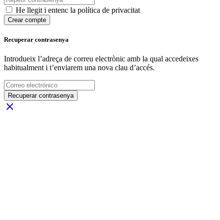
He llegit i entenc la política de privacitat
Crear compte
Recuperar contrasenya
Introdueix l’adreça de correu electrònic amb la qual accedeixes
habitualment i t’enviarem una nova clau d’accés.
Recuperar contrasenya
close