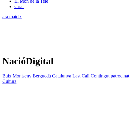
El Món de la Tele
Criar
ara mateix
NacióDigital
Baix Montseny
Berguedà
Catalunya Last Call
Contingut patrocinat
Cultura