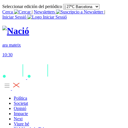
Seleccionar edición del periódico
Cerca
|
Newsletters
|
Iniciar Sessió
ara mateix
10:30
Política
Societat
Opinió
Impacte
Next
Viure bé