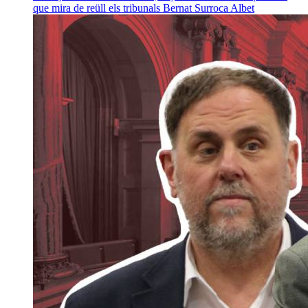
que mira de reüll els tribunals
Bernat Surroca Albet