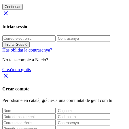
Continuar
close
Iniciar sessió
Iniciar Sessió
Has oblidat la contrasenya?
No tens compte a Nació?
Crea'n un gratis
close
Crear compte
Periodisme
en català
, gràcies a una comunitat de gent com tu