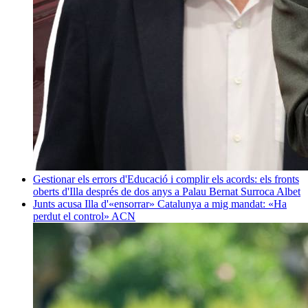
Gestionar els errors d'Educació i complir els acords: els fronts
oberts d'Illa després de dos anys a Palau
Bernat Surroca Albet
Junts acusa Illa d'«ensorrar» Catalunya a mig mandat: «Ha
perdut el control»
ACN