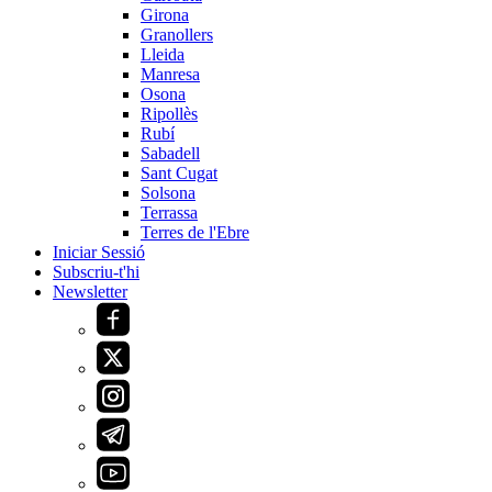
Girona
Granollers
Lleida
Manresa
Osona
Ripollès
Rubí
Sabadell
Sant Cugat
Solsona
Terrassa
Terres de l'Ebre
Iniciar Sessió
Subscriu-t'hi
Newsletter