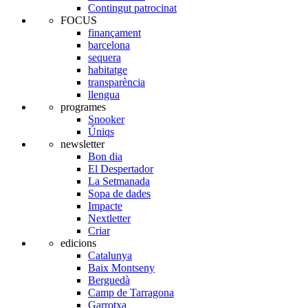
Contingut patrocinat
FOCUS
finançament
barcelona
sequera
habitatge
transparència
llengua
programes
Snooker
Úniqs
newsletter
Bon dia
El Despertador
La Setmanada
Sopa de dades
Impacte
Nextletter
Criar
edicions
Catalunya
Baix Montseny
Berguedà
Camp de Tarragona
Garrotxa