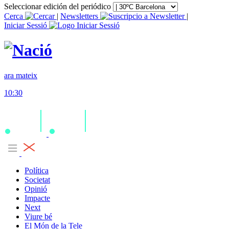
Seleccionar edición del periódico
Cerca
|
Newsletters
|
Iniciar Sessió
ara mateix
10:30
Política
Societat
Opinió
Impacte
Next
Viure bé
El Món de la Tele