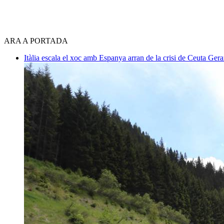
ARA A PORTADA
Itàlia escala el xoc amb Espanya arran de la crisi de Ceuta
Gera