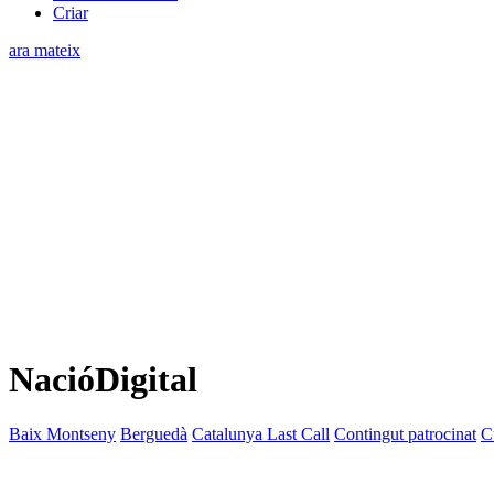
Criar
ara mateix
NacióDigital
Baix Montseny
Berguedà
Catalunya Last Call
Contingut patrocinat
C