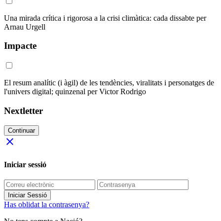
Una mirada crítica i rigorosa a la crisi climàtica: cada dissabte per
Arnau Urgell
Impacte
El resum analític (i àgil) de les tendències, viralitats i personatges de
l'univers digital; quinzenal per Victor Rodrigo
Nextletter
Continuar
close
Iniciar sessió
Iniciar Sessió
Has oblidat la contrasenya?