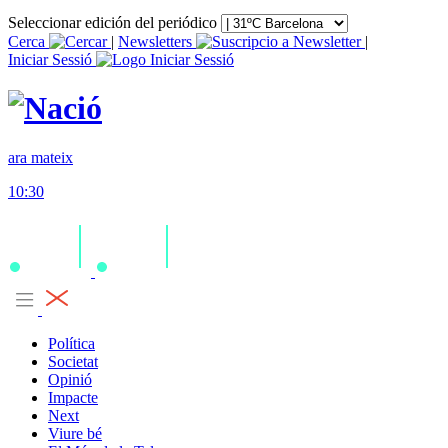
Seleccionar edición del periódico
Cerca
|
Newsletters
|
Iniciar Sessió
ara mateix
10:30
Política
Societat
Opinió
Impacte
Next
Viure bé