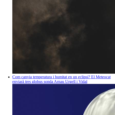
Com canvia temperatura i humitat en un eclipsi? El Meteocat
enviarà tres globus sonda
Arnau Urgell i Vidal