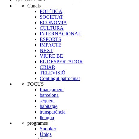
Canals
POLíTICA
SOCIETAT
ECONOMIA
CULTURA
INTERNACIONAL
ESPORTS
IMPACTE
NEXT
VIURE BE
EL DESPERTADOR
CRIAR
TELEVISIÓ
Contingut patrocinat
FOCUS
finançament
barcelona
sequera
habitatge
transparència
llengua
programes
Snooker
Úniqs