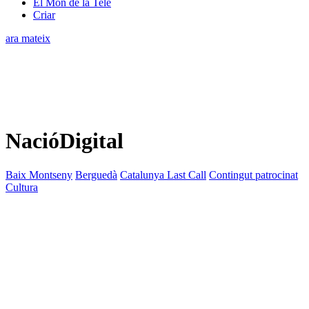
El Món de la Tele
Criar
ara mateix
NacióDigital
Baix Montseny
Berguedà
Catalunya Last Call
Contingut patrocinat
Cultura