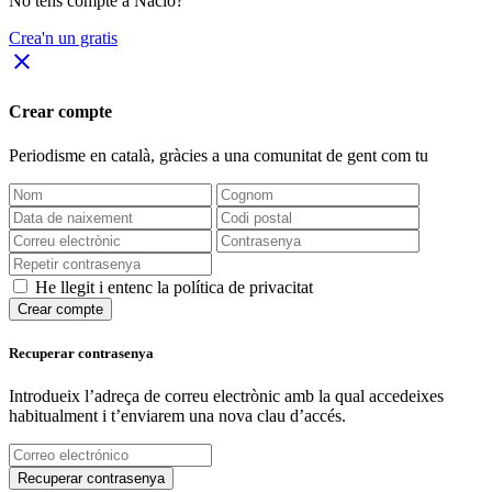
No tens compte a Nació?
Crea'n un gratis
close
Crear compte
Periodisme
en català
, gràcies a una comunitat de gent com tu
He llegit i entenc la política de privacitat
Crear compte
Recuperar contrasenya
Introdueix l’adreça de correu electrònic amb la qual accedeixes
habitualment i t’enviarem una nova clau d’accés.
Recuperar contrasenya