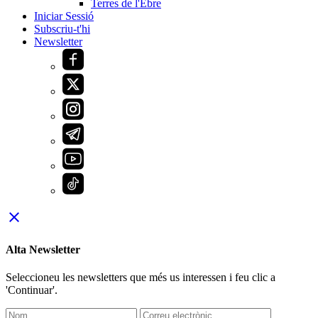
Terres de l'Ebre
Iniciar Sessió
Subscriu-t'hi
Newsletter
close
Alta Newsletter
Seleccioneu les newsletters que més us interessen i feu clic a
'Continuar'.