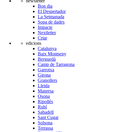
newsletter
Bon dia
El Despertador
La Setmanada
Sopa de dades
Impacte
Nextletter
Criar
edicions
Catalunya
Baix Montseny
Berguedà
Camp de Tarragona
Garrotxa
Girona
Granollers
Lleida
Manresa
Osona
Ripollès
Rubí
Sabadell
Sant Cugat
Solsona
Terrassa