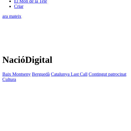
El Món de la Tele
Criar
ara mateix
NacióDigital
Baix Montseny
Berguedà
Catalunya Last Call
Contingut patrocinat
Cultura