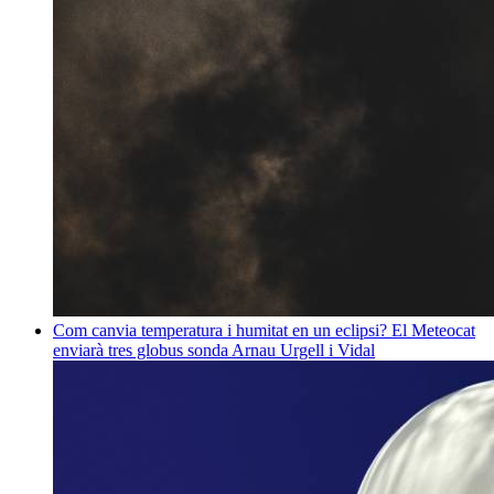
Com canvia temperatura i humitat en un eclipsi? El Meteocat
enviarà tres globus sonda
Arnau Urgell i Vidal