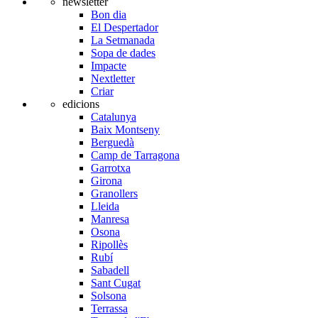
newsletter
Bon dia
El Despertador
La Setmanada
Sopa de dades
Impacte
Nextletter
Criar
edicions
Catalunya
Baix Montseny
Berguedà
Camp de Tarragona
Garrotxa
Girona
Granollers
Lleida
Manresa
Osona
Ripollès
Rubí
Sabadell
Sant Cugat
Solsona
Terrassa