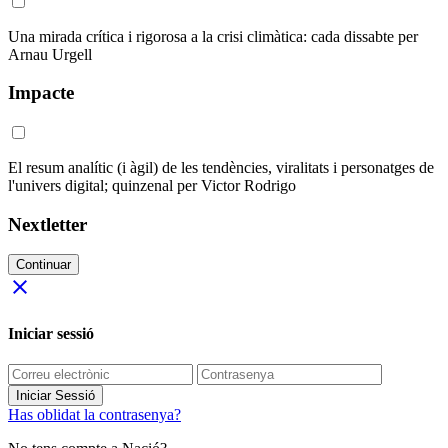
Una mirada crítica i rigorosa a la crisi climàtica: cada dissabte per
Arnau Urgell
Impacte
El resum analític (i àgil) de les tendències, viralitats i personatges de
l'univers digital; quinzenal per Victor Rodrigo
Nextletter
Continuar
close
Iniciar sessió
Iniciar Sessió
Has oblidat la contrasenya?