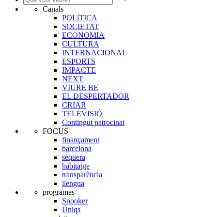
Canals
POLíTICA
SOCIETAT
ECONOMIA
CULTURA
INTERNACIONAL
ESPORTS
IMPACTE
NEXT
VIURE BE
EL DESPERTADOR
CRIAR
TELEVISIÓ
Contingut patrocinat
FOCUS
finançament
barcelona
sequera
habitatge
transparència
llengua
programes
Snooker
Úniqs