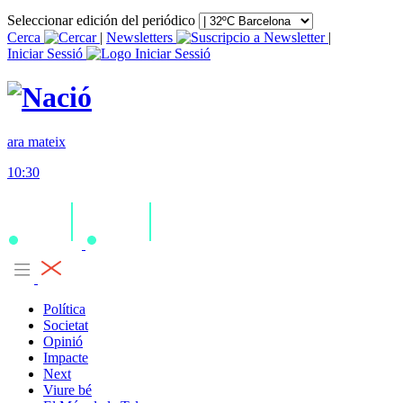
Seleccionar edición del periódico
Cerca
|
Newsletters
|
Iniciar Sessió
ara mateix
10:30
Política
Societat
Opinió
Impacte
Next
Viure bé