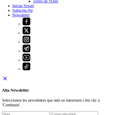
Terres de l'Ebre
Iniciar Sessió
Subscriu-t'hi
Newsletter
close
Alta Newsletter
Seleccioneu les newsletters que més us interessen i feu clic a
'Continuar'.