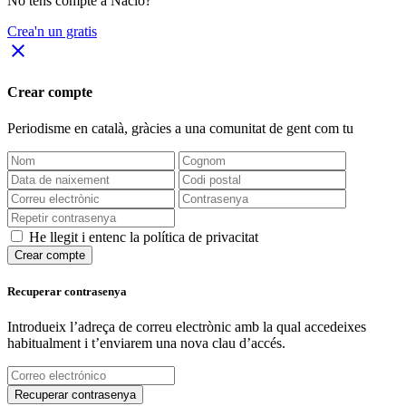
No tens compte a Nació?
Crea'n un gratis
close
Crear compte
Periodisme
en català
, gràcies a una comunitat de gent com tu
He llegit i entenc la política de privacitat
Crear compte
Recuperar contrasenya
Introdueix l’adreça de correu electrònic amb la qual accedeixes
habitualment i t’enviarem una nova clau d’accés.
Recuperar contrasenya