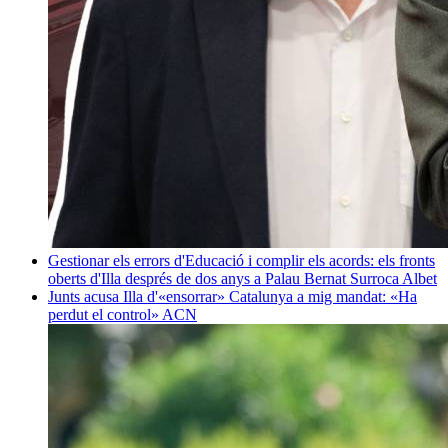
Gestionar els errors d'Educació i complir els acords: els fronts
oberts d'Illa després de dos anys a Palau
Bernat Surroca Albet
Junts acusa Illa d'«ensorrar» Catalunya a mig mandat: «Ha
perdut el control»
ACN