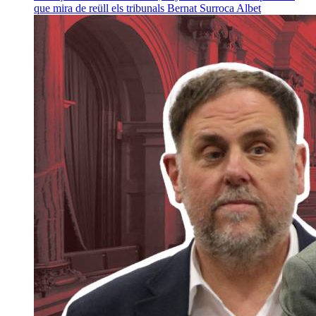
que mira de reüll els tribunals
Bernat Surroca Albet