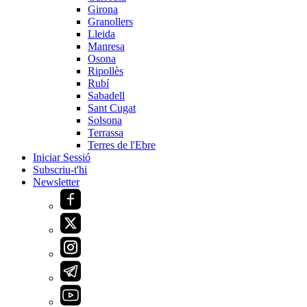
Girona
Granollers
Lleida
Manresa
Osona
Ripollès
Rubí
Sabadell
Sant Cugat
Solsona
Terrassa
Terres de l'Ebre
Iniciar Sessió
Subscriu-t'hi
Newsletter