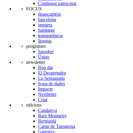
Contingut patrocinat
FOCUS
finançament
barcelona
sequera
habitatge
transparència
llengua
programes
Snooker
Úniqs
newsletter
Bon dia
El Despertador
La Setmanada
Sopa de dades
Impacte
Nextletter
Criar
edicions
Catalunya
Baix Montseny
Berguedà
Camp de Tarragona
Garrotxa