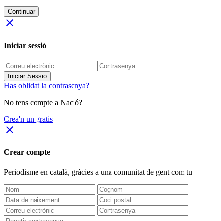
Continuar
close
Iniciar sessió
Iniciar Sessió
Has oblidat la contrasenya?
No tens compte a Nació?
Crea'n un gratis
close
Crear compte
Periodisme
en català
, gràcies a una comunitat de gent com tu