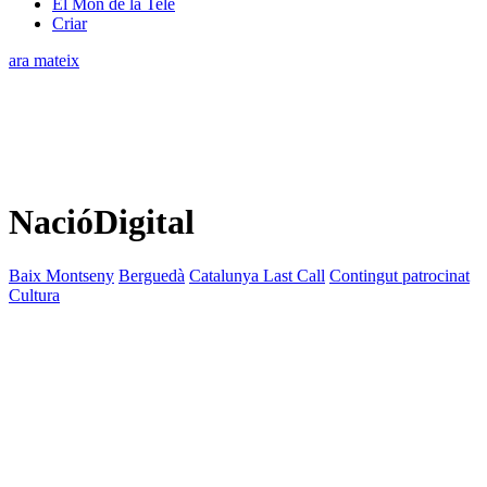
El Món de la Tele
Criar
ara mateix
NacióDigital
Baix Montseny
Berguedà
Catalunya Last Call
Contingut patrocinat
Cultura