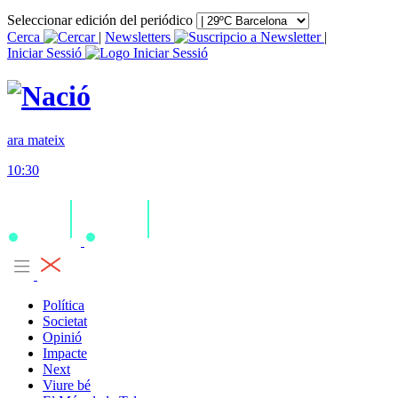
Seleccionar edición del periódico
Cerca
|
Newsletters
|
Iniciar Sessió
ara mateix
10:30
Política
Societat
Opinió
Impacte
Next
Viure bé