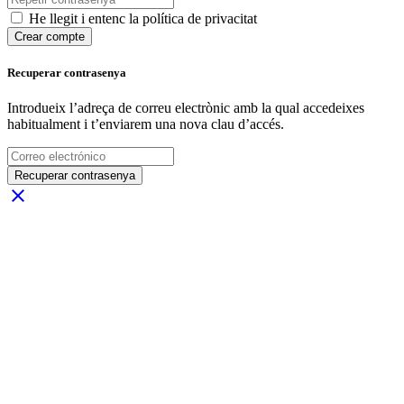
He llegit i entenc la política de privacitat
Crear compte
Recuperar contrasenya
Introdueix l’adreça de correu electrònic amb la qual accedeixes
habitualment i t’enviarem una nova clau d’accés.
Recuperar contrasenya
close