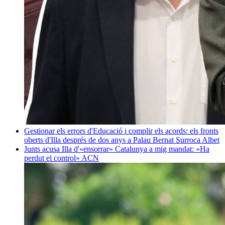
Gestionar els errors d'Educació i complir els acords: els fronts
oberts d'Illa després de dos anys a Palau
Bernat Surroca Albet
Junts acusa Illa d'«ensorrar» Catalunya a mig mandat: «Ha
perdut el control»
ACN