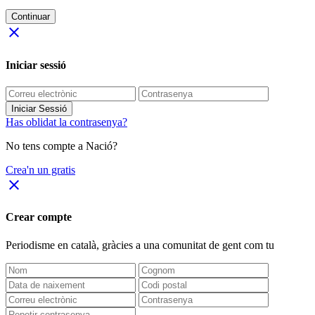
Continuar
close
Iniciar sessió
Iniciar Sessió
Has oblidat la contrasenya?
No tens compte a Nació?
Crea'n un gratis
close
Crear compte
Periodisme
en català
, gràcies a una comunitat de gent com tu