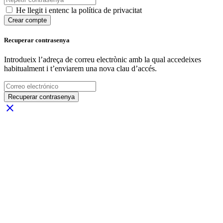
He llegit i entenc la política de privacitat
Crear compte
Recuperar contrasenya
Introdueix l’adreça de correu electrònic amb la qual accedeixes
habitualment i t’enviarem una nova clau d’accés.
Recuperar contrasenya
close