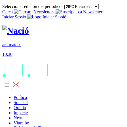
Seleccionar edición del periódico
Cerca
|
Newsletters
|
Iniciar Sessió
ara mateix
10:30
Política
Societat
Opinió
Impacte
Next
Viure bé