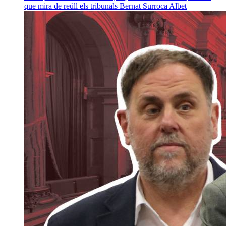
que mira de reüll els tribunals
Bernat Surroca Albet