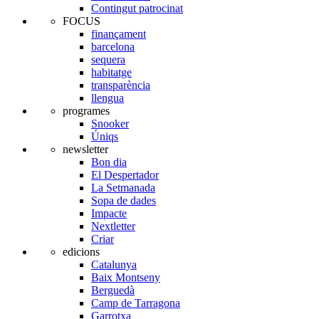
Contingut patrocinat
FOCUS
finançament
barcelona
sequera
habitatge
transparència
llengua
programes
Snooker
Úniqs
newsletter
Bon dia
El Despertador
La Setmanada
Sopa de dades
Impacte
Nextletter
Criar
edicions
Catalunya
Baix Montseny
Berguedà
Camp de Tarragona
Garrotxa