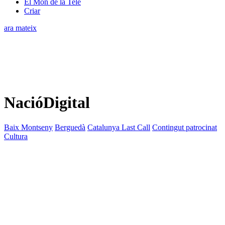
El Món de la Tele
Criar
ara mateix
NacióDigital
Baix Montseny
Berguedà
Catalunya Last Call
Contingut patrocinat
Cultura