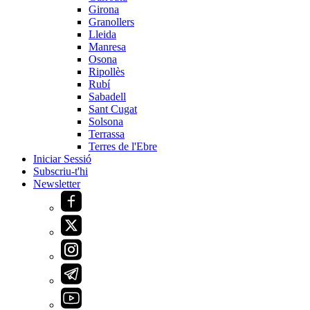
Girona
Granollers
Lleida
Manresa
Osona
Ripollès
Rubí
Sabadell
Sant Cugat
Solsona
Terrassa
Terres de l'Ebre
Iniciar Sessió
Subscriu-t'hi
Newsletter