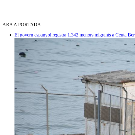
ARA A PORTADA
El govern espanyol registra 1.342 menors migrants a Ceuta
Ber