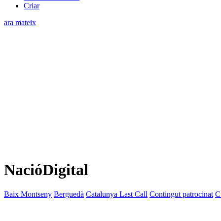
Criar
ara mateix
NacióDigital
Baix Montseny
Berguedà
Catalunya Last Call
Contingut patrocinat
C