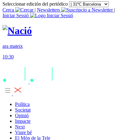
Seleccionar edición del periódico
Cerca
|
Newsletters
|
Iniciar Sessió
ara mateix
10:30
Política
Societat
Opinió
Impacte
Next
Viure bé
El Món de la Tele