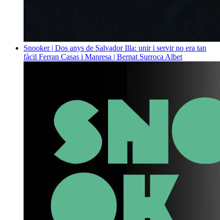
Snooker | Dos anys de Salvador Illa: unir i servir no era tan
fàcil
Ferran Casas i Manresa | Bernat Surroca Albet