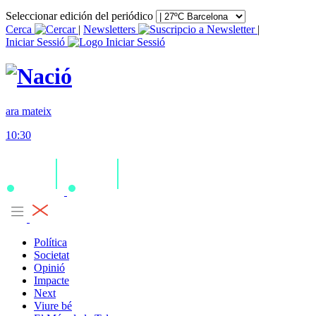
Seleccionar edición del periódico
Cerca
|
Newsletters
|
Iniciar Sessió
ara mateix
10:30
Política
Societat
Opinió
Impacte
Next
Viure bé