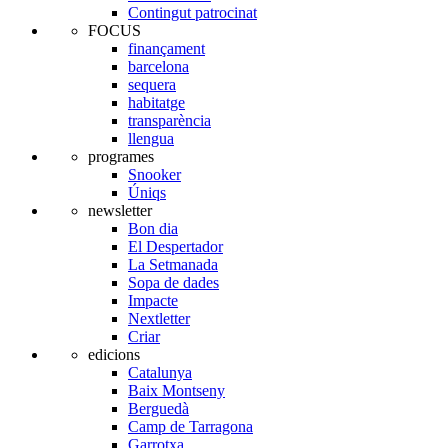
Contingut patrocinat
FOCUS
finançament
barcelona
sequera
habitatge
transparència
llengua
programes
Snooker
Úniqs
newsletter
Bon dia
El Despertador
La Setmanada
Sopa de dades
Impacte
Nextletter
Criar
edicions
Catalunya
Baix Montseny
Berguedà
Camp de Tarragona
Garrotxa