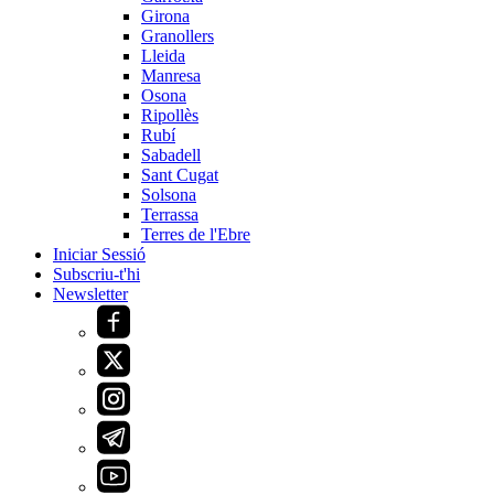
Girona
Granollers
Lleida
Manresa
Osona
Ripollès
Rubí
Sabadell
Sant Cugat
Solsona
Terrassa
Terres de l'Ebre
Iniciar Sessió
Subscriu-t'hi
Newsletter