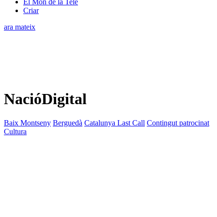
El Món de la Tele
Criar
ara mateix
NacióDigital
Baix Montseny
Berguedà
Catalunya Last Call
Contingut patrocinat
Cultura