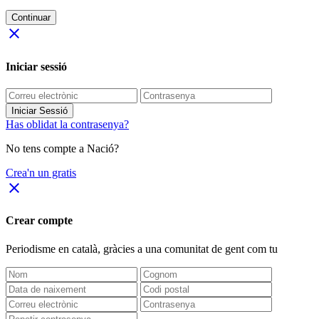
Continuar
close
Iniciar sessió
Iniciar Sessió
Has oblidat la contrasenya?
No tens compte a Nació?
Crea'n un gratis
close
Crear compte
Periodisme
en català
, gràcies a una comunitat de gent com tu