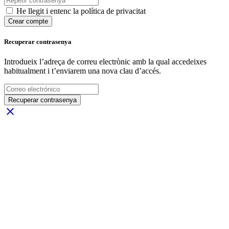
He llegit i entenc la política de privacitat
Crear compte
Recuperar contrasenya
Introdueix l’adreça de correu electrònic amb la qual accedeixes
habitualment i t’enviarem una nova clau d’accés.
Recuperar contrasenya
close