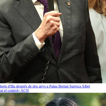
oberts d'Illa després de dos anys a Palau
Bernat Surroca Albet
ut el control»
ACN