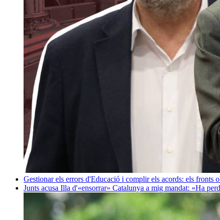
Gestionar els errors d'Educació i complir els acords: els fronts 
Junts acusa Illa d'«ensorrar» Catalunya a mig mandat: «Ha perd