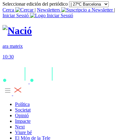
Seleccionar edición del periódico
Cerca
|
Newsletters
|
Iniciar Sessió
ara mateix
10:30
Política
Societat
Opinió
Impacte
Next
Viure bé
El Món de la Tele