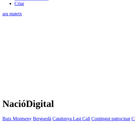
Criar
ara mateix
NacióDigital
Baix Montseny
Berguedà
Catalunya Last Call
Contingut patrocinat
C