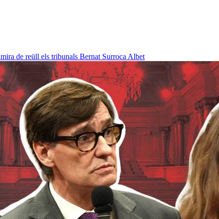
ra de reüll els tribunals
Bernat Surroca Albet