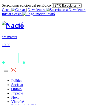
Seleccionar edición del periódico
Cerca
|
Newsletters
|
Iniciar Sessió
ara mateix
10:30
Política
Societat
Opinió
Impacte
Next
Viure bé