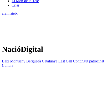
El Món de la Tele
Criar
ara mateix
NacióDigital
Baix Montseny
Berguedà
Catalunya Last Call
Contingut patrocinat
Cultura