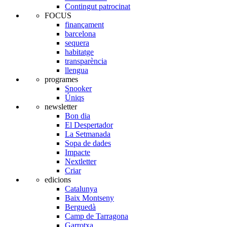
Contingut patrocinat
FOCUS
finançament
barcelona
sequera
habitatge
transparència
llengua
programes
Snooker
Úniqs
newsletter
Bon dia
El Despertador
La Setmanada
Sopa de dades
Impacte
Nextletter
Criar
edicions
Catalunya
Baix Montseny
Berguedà
Camp de Tarragona
Garrotxa