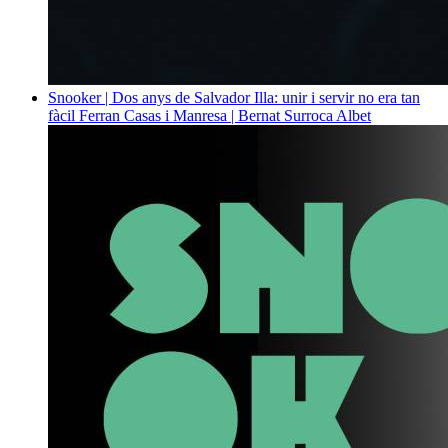
Snooker | Dos anys de Salvador Illa: unir i servir no era tan
fàcil
Ferran Casas i Manresa | Bernat Surroca Albet