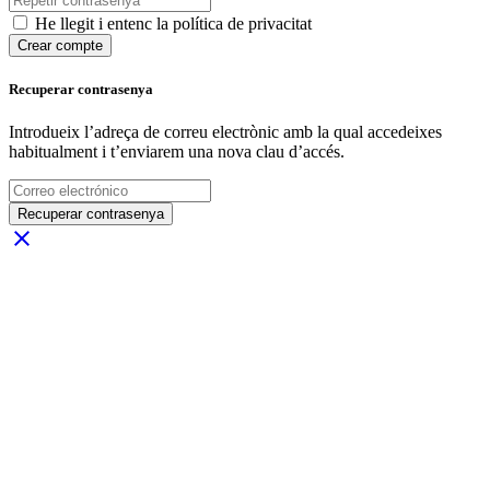
He llegit i entenc la política de privacitat
Crear compte
Recuperar contrasenya
Introdueix l’adreça de correu electrònic amb la qual accedeixes
habitualment i t’enviarem una nova clau d’accés.
Recuperar contrasenya
close