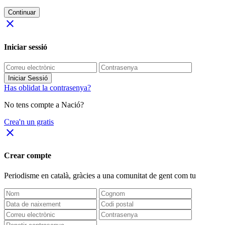
Continuar
close
Iniciar sessió
Iniciar Sessió
Has oblidat la contrasenya?
No tens compte a Nació?
Crea'n un gratis
close
Crear compte
Periodisme
en català
, gràcies a una comunitat de gent com tu