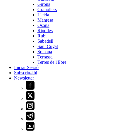
Girona
Granollers
Lleida
Manresa
Osona
Ripollès
Rubí
Sabadell
Sant Cugat
Solsona
Terrassa
Terres de l'Ebre
Iniciar Sessió
Subscriu-t'hi
Newsletter