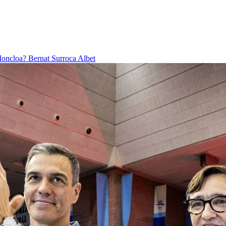
 Moncloa?
Bernat Surroca Albet