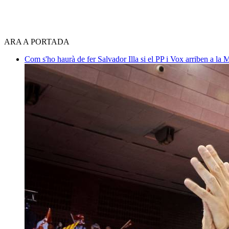
ARA A PORTADA
Com s'ho haurà de fer Salvador Illa si el PP i Vox arriben a la