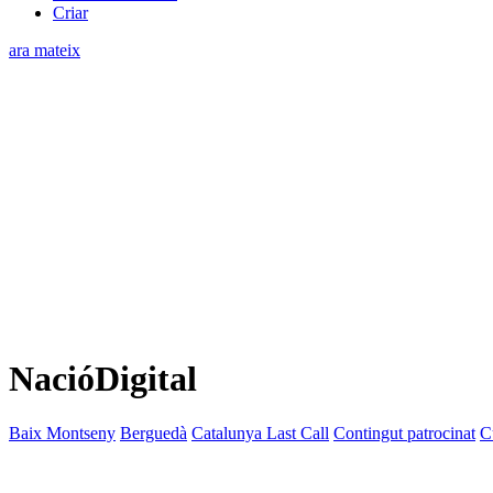
Criar
ara mateix
NacióDigital
Baix Montseny
Berguedà
Catalunya Last Call
Contingut patrocinat
C