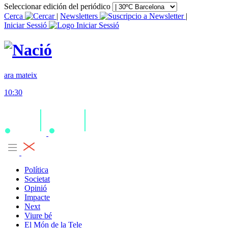
Seleccionar edición del periódico
Cerca
|
Newsletters
|
Iniciar Sessió
ara mateix
10:30
Política
Societat
Opinió
Impacte
Next
Viure bé
El Món de la Tele