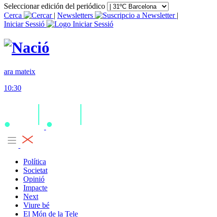
Seleccionar edición del periódico
Cerca
|
Newsletters
|
Iniciar Sessió
ara mateix
10:30
Política
Societat
Opinió
Impacte
Next
Viure bé
El Món de la Tele