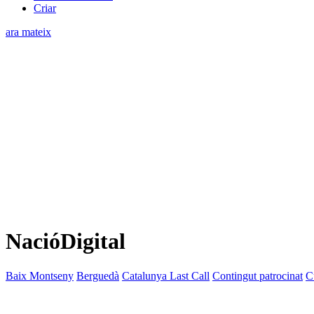
Criar
ara mateix
NacióDigital
Baix Montseny
Berguedà
Catalunya Last Call
Contingut patrocinat
C