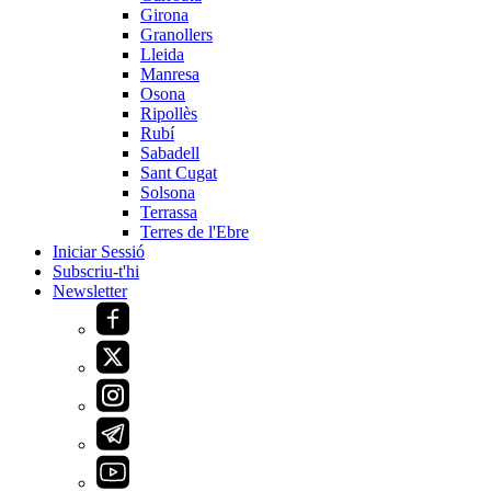
Girona
Granollers
Lleida
Manresa
Osona
Ripollès
Rubí
Sabadell
Sant Cugat
Solsona
Terrassa
Terres de l'Ebre
Iniciar Sessió
Subscriu-t'hi
Newsletter