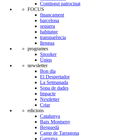
Contingut patrocinat
FOCUS
finançament
barcelona
sequera
habitatge
transparència
llengua
programes
Snooker
Úniqs
newsletter
Bon dia
El Despertador
La Setmanada
Sopa de dades
Impacte
Nextletter
Criar
edicions
Catalunya
Baix Montseny
Berguedà
Camp de Tarragona
Garrotxa