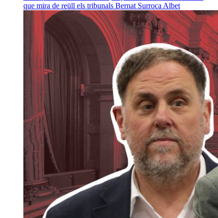
que mira de reüll els tribunals
Bernat Surroca Albet