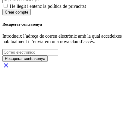
He llegit i entenc la política de privacitat
Crear compte
Recuperar contrasenya
Introdueix l’adreça de correu electrònic amb la qual accedeixes
habitualment i t’enviarem una nova clau d’accés.
Recuperar contrasenya
close