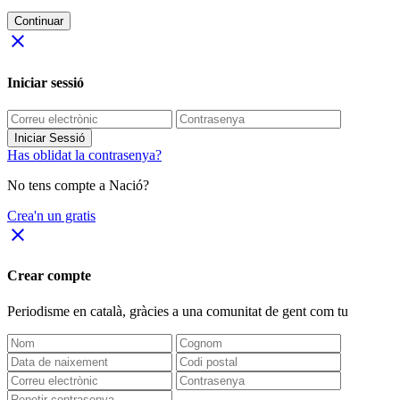
Continuar
close
Iniciar sessió
Iniciar Sessió
Has oblidat la contrasenya?
No tens compte a Nació?
Crea'n un gratis
close
Crear compte
Periodisme
en català
, gràcies a una comunitat de gent com tu