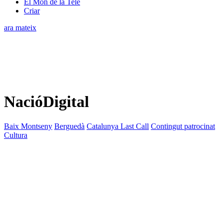
El Món de la Tele
Criar
ara mateix
NacióDigital
Baix Montseny
Berguedà
Catalunya Last Call
Contingut patrocinat
Cultura