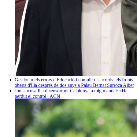
Gestionar els errors d'Educació i complir els acords: els fronts
oberts d'Illa després de dos anys a Palau
Bernat Surroca Albet
Junts acusa Illa d'«ensorrar» Catalunya a mig mandat: «Ha
perdut el control»
ACN