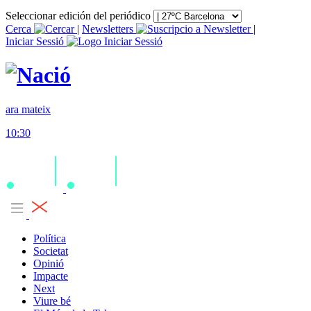
Seleccionar edición del periódico
Cerca
|
Newsletters
|
Iniciar Sessió
ara mateix
10:30
Política
Societat
Opinió
Impacte
Next
Viure bé