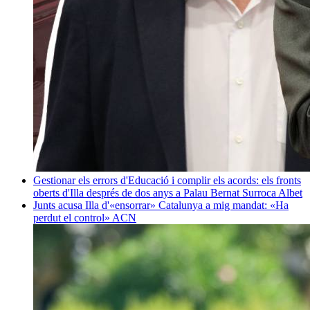
Gestionar els errors d'Educació i complir els acords: els fronts
oberts d'Illa després de dos anys a Palau
Bernat Surroca Albet
Junts acusa Illa d'«ensorrar» Catalunya a mig mandat: «Ha
perdut el control»
ACN