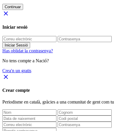
Continuar
close
Iniciar sessió
Iniciar Sessió
Has oblidat la contrasenya?
No tens compte a Nació?
Crea'n un gratis
close
Crear compte
Periodisme
en català
, gràcies a una comunitat de gent com tu