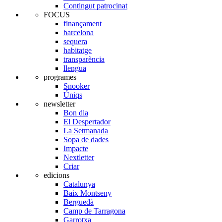
Contingut patrocinat
FOCUS
finançament
barcelona
sequera
habitatge
transparència
llengua
programes
Snooker
Úniqs
newsletter
Bon dia
El Despertador
La Setmanada
Sopa de dades
Impacte
Nextletter
Criar
edicions
Catalunya
Baix Montseny
Berguedà
Camp de Tarragona
Garrotxa