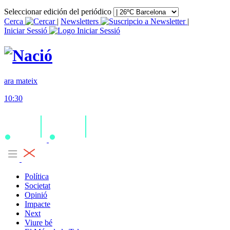
Seleccionar edición del periódico
Cerca
|
Newsletters
|
Iniciar Sessió
ara mateix
10:30
Política
Societat
Opinió
Impacte
Next
Viure bé