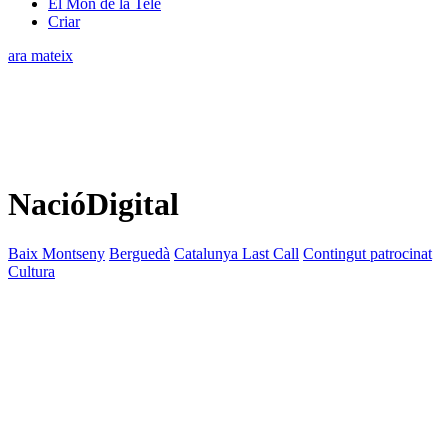
El Món de la Tele
Criar
ara mateix
NacióDigital
Baix Montseny
Berguedà
Catalunya Last Call
Contingut patrocinat
Cultura