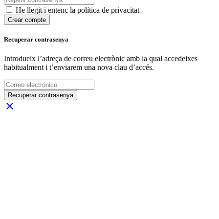
He llegit i entenc la política de privacitat
Crear compte
Recuperar contrasenya
Introdueix l’adreça de correu electrònic amb la qual accedeixes
habitualment i t’enviarem una nova clau d’accés.
Recuperar contrasenya
close