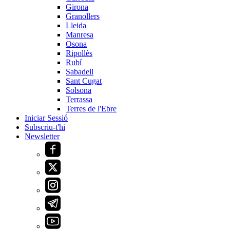
Girona
Granollers
Lleida
Manresa
Osona
Ripollès
Rubí
Sabadell
Sant Cugat
Solsona
Terrassa
Terres de l'Ebre
Iniciar Sessió
Subscriu-t'hi
Newsletter