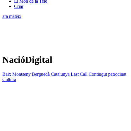
El Món de la Tele
Criar
ara mateix
NacióDigital
Baix Montseny
Berguedà
Catalunya Last Call
Contingut patrocinat
Cultura