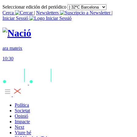
Seleccionar edición del periódico
Cerca
|
Newsletters
|
Iniciar Sessió
ara mateix
10:30
Política
Societat
Opinió
Impacte
Next
Viure bé