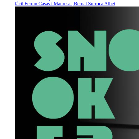
fàcil
Ferran Casas i Manresa | Bernat Surroca Albet