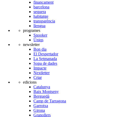
finançament
barcelona
sequera
habitatge
transparència
llengua
programes
Snooker
Úniqs
newsletter
Bon dia
El Despertador
La Setmanada
Sopa de dades
Impacte
Nextletter
Criar
edicions
Catalunya
Baix Montseny
Berguedà
Camp de Tarragona
Garrotxa
Girona
Granollers