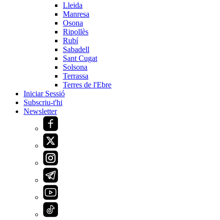
Lleida
Manresa
Osona
Ripollès
Rubí
Sabadell
Sant Cugat
Solsona
Terrassa
Terres de l'Ebre
Iniciar Sessió
Subscriu-t'hi
Newsletter