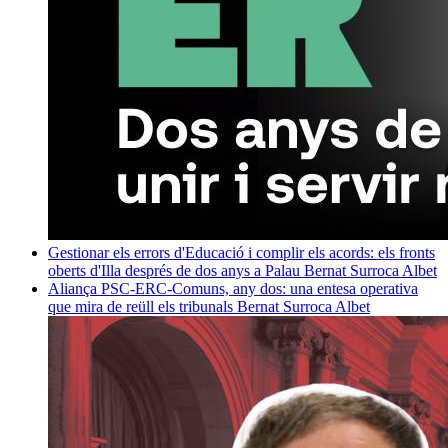
Gestionar els errors d'Educació i complir els acords: els fronts
oberts d'Illa després de dos anys a Palau
Bernat Surroca Albet
Aliança PSC-ERC-Comuns, any dos: una entesa operativa
que mira de reüll els tribunals
Bernat Surroca Albet