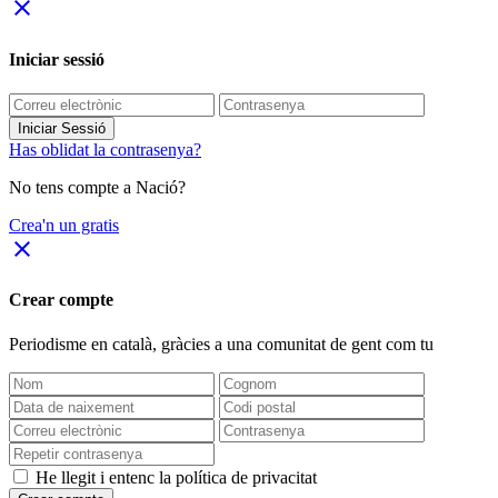
close
Iniciar sessió
Iniciar Sessió
Has oblidat la contrasenya?
No tens compte a Nació?
Crea'n un gratis
close
Crear compte
Periodisme
en català
, gràcies a una comunitat de gent com tu
He llegit i entenc la política de privacitat