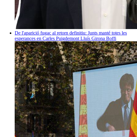
De l'aparició fugaç al retorn definitiu: Junts manté totes les
esperances en Carles Puigdemont
Lluís Girona Boffi