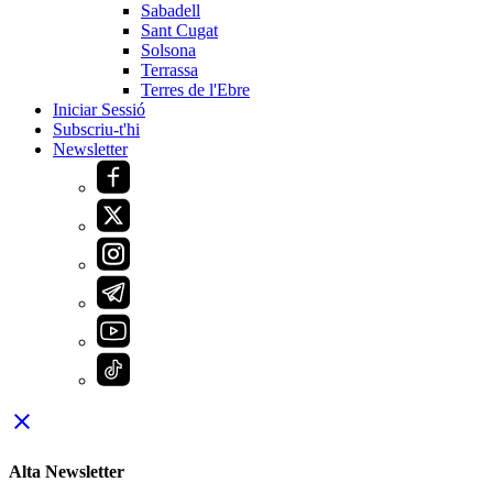
Sabadell
Sant Cugat
Solsona
Terrassa
Terres de l'Ebre
Iniciar Sessió
Subscriu-t'hi
Newsletter
close
Alta Newsletter