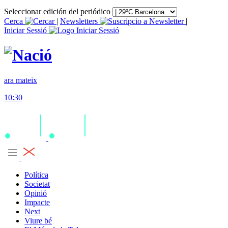
Seleccionar edición del periódico
Cerca
|
Newsletters
|
Iniciar Sessió
ara mateix
10:30
Política
Societat
Opinió
Impacte
Next
Viure bé