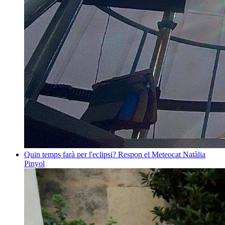
Quin temps farà per l'eclipsi? Respon el Meteocat
Natàlia
Pinyol