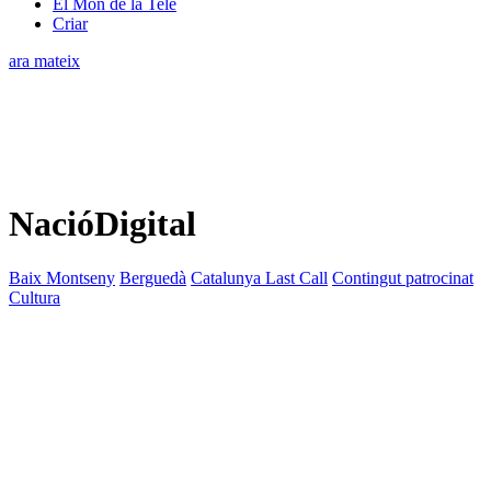
El Món de la Tele
Criar
ara mateix
NacióDigital
Baix Montseny
Berguedà
Catalunya Last Call
Contingut patrocinat
Cultura