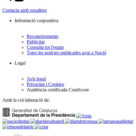
Contacta amb nosaltres
Informació corporativa
Reconeixements
Publicitat
Consulta tot l'equip
Totes les notícies publicades avui a Nació
Legal
Avís legal
Privacitat i Cookies
Audiència certificada ComScore
Amb la col·laboració de: