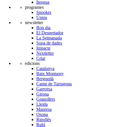
llengua
programes
Snooker
Úniqs
newsletter
Bon dia
El Despertador
La Setmanada
Sopa de dades
Impacte
Nextletter
Criar
edicions
Catalunya
Baix Montseny
Berguedà
Camp de Tarragona
Garrotxa
Girona
Granollers
Lleida
Manresa
Osona
Ripollès
Rubí