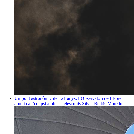
Un pont astronòmic de 121 anys: l’Observatori de l’Ebre
apunta a l’eclipsi amb sis telescopis
Sílvia Berbís Morelló