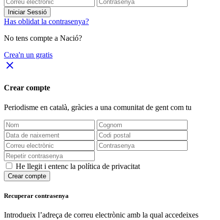
Iniciar Sessió
Has oblidat la contrasenya?
No tens compte a Nació?
Crea'n un gratis
close
Crear compte
Periodisme
en català
, gràcies a una comunitat de gent com tu
He llegit i entenc la política de privacitat
Crear compte
Recuperar contrasenya
Introdueix l’adreça de correu electrònic amb la qual accedeixes