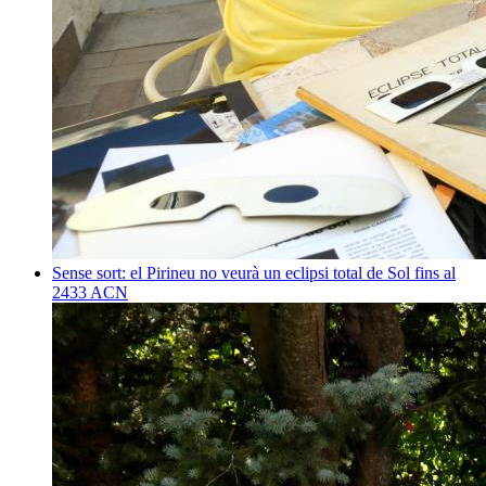
Sense sort: el Pirineu no veurà un eclipsi total de Sol fins al
2433
ACN