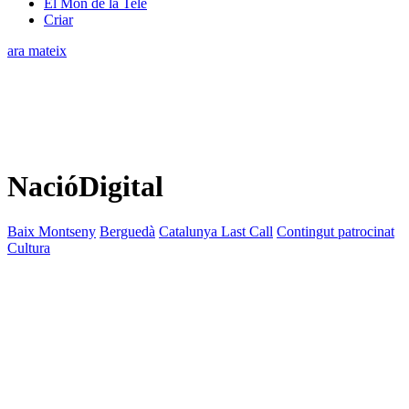
El Món de la Tele
Criar
ara mateix
NacióDigital
Baix Montseny
Berguedà
Catalunya Last Call
Contingut patrocinat
Cultura