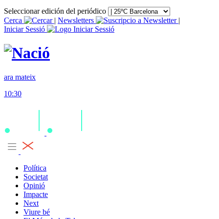
Seleccionar edición del periódico
Cerca
|
Newsletters
|
Iniciar Sessió
ara mateix
10:30
Política
Societat
Opinió
Impacte
Next
Viure bé