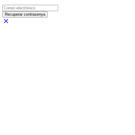
Recuperar contrasenya
close