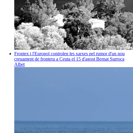
Frontex i l'Europol controlen les xarxes pel rumor d'un nou
creuament de frontera a Ceuta el 15 d'agost
Bernat Surroca
Albet