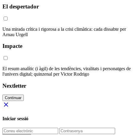
El despertador
Una mirada crítica i rigorosa a la crisi climàtica: cada dissabte per
Arnau Urgell
Impacte
El resum analític (i àgil) de les tendències, viralitats i personatges de
l'univers digital; quinzenal per Victor Rodrigo
Nextletter
Continuar
close
Iniciar sessió