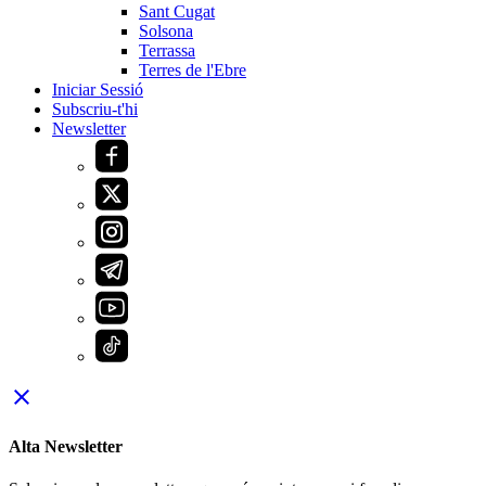
Sant Cugat
Solsona
Terrassa
Terres de l'Ebre
Iniciar Sessió
Subscriu-t'hi
Newsletter
close
Alta Newsletter