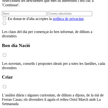
Seleccioneu les newsletters que més us interessen i feu clic a
'Continuar'.
En donar-te d'alta acceptes la
política de privacitat
.
Les claus del dia per començar-lo ben informat, de dilluns a
divendres
Bon dia Nació
Les novetats, consells i propostes ideals per a totes les famílies, cada
divendres
Criar
L’anàlisi diària i algunes curiositats, de dilluns a dijous, de la mà de
Ferran Casas; els divendres li agafa el relleu Oriol March amb La
Setmanada