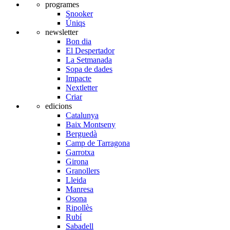
programes
Snooker
Úniqs
newsletter
Bon dia
El Despertador
La Setmanada
Sopa de dades
Impacte
Nextletter
Criar
edicions
Catalunya
Baix Montseny
Berguedà
Camp de Tarragona
Garrotxa
Girona
Granollers
Lleida
Manresa
Osona
Ripollès
Rubí
Sabadell