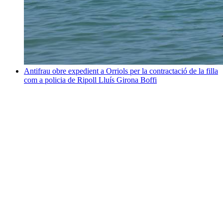
Antifrau obre expedient a Orriols per la contractació de la filla
com a policia de Ripoll
Lluís Girona Boffi