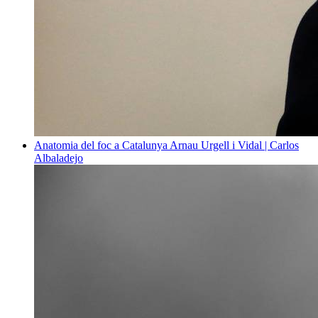
Anatomia del foc a Catalunya
Arnau Urgell i Vidal | Carlos
Albaladejo