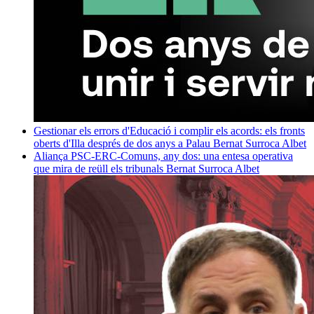
Gestionar els errors d'Educació i complir els acords: els fronts
oberts d'Illa després de dos anys a Palau
Bernat Surroca Albet
Aliança PSC-ERC-Comuns, any dos: una entesa operativa
que mira de reüll els tribunals
Bernat Surroca Albet