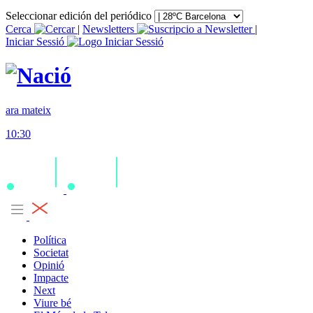
Seleccionar edición del periódico
Cerca
|
Newsletters
|
Iniciar Sessió
ara mateix
10:30
Política
Societat
Opinió
Impacte
Next
Viure bé