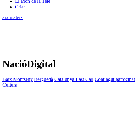
El Món de la Tele
Criar
ara mateix
NacióDigital
Baix Montseny
Berguedà
Catalunya Last Call
Contingut patrocinat
Cultura