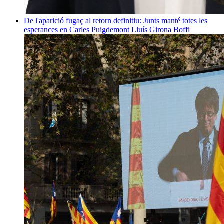
De l'aparició fugaç al retorn definitiu: Junts manté totes les
esperances en Carles Puigdemont
Lluís Girona Boffi