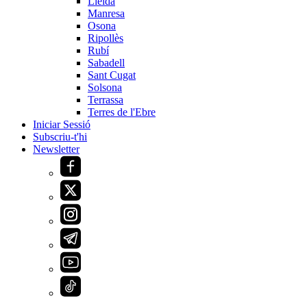
Lleida
Manresa
Osona
Ripollès
Rubí
Sabadell
Sant Cugat
Solsona
Terrassa
Terres de l'Ebre
Iniciar Sessió
Subscriu-t'hi
Newsletter