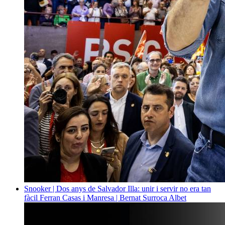
Snooker | Dos anys de Salvador Illa: unir i servir no era tan
fàcil
Ferran Casas i Manresa | Bernat Surroca Albet