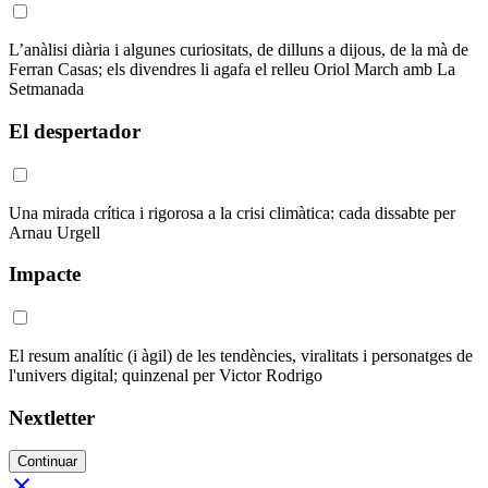
L’anàlisi diària i algunes curiositats, de dilluns a dijous, de la mà de
Ferran Casas; els divendres li agafa el relleu Oriol March amb La
Setmanada
El despertador
Una mirada crítica i rigorosa a la crisi climàtica: cada dissabte per
Arnau Urgell
Impacte
El resum analític (i àgil) de les tendències, viralitats i personatges de
l'univers digital; quinzenal per Victor Rodrigo
Nextletter
Continuar
close