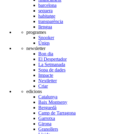
barcelona
sequera
habitatge
transparència
llengua
programes
Snooker
Úniqs
newsletter
Bon dia
El Despertador
La Setmanada
Sopa de dades
Impacte
Nextletter
Criar
edicions
Catalunya
Baix Montseny
Berguedà
Camp de Tarragona
Garrotxa
Girona
Granollers