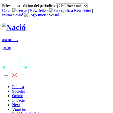
Seleccionar edición del periódico
Cerca
|
Newsletters
|
Iniciar Sessió
ara mateix
10:30
Política
Societat
Opinió
Impacte
Next
Viure bé