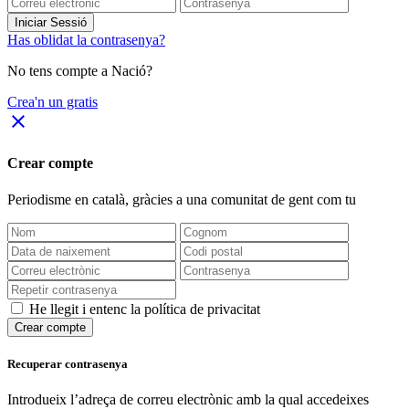
Iniciar Sessió
Has oblidat la contrasenya?
No tens compte a Nació?
Crea'n un gratis
close
Crear compte
Periodisme
en català
, gràcies a una comunitat de gent com tu
He llegit i entenc la política de privacitat
Crear compte
Recuperar contrasenya
Introdueix l’adreça de correu electrònic amb la qual accedeixes