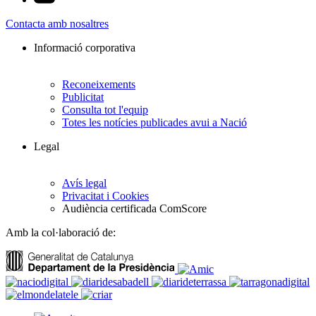
Contacta amb nosaltres
Informació corporativa
Reconeixements
Publicitat
Consulta tot l'equip
Totes les notícies publicades avui a Nació
Legal
Avís legal
Privacitat i Cookies
Audiència certificada ComScore
Amb la col·laboració de: