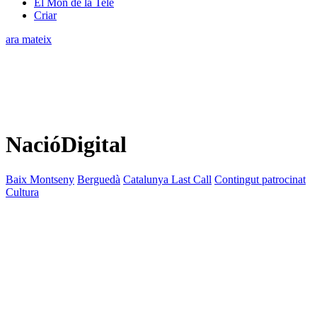
El Món de la Tele
Criar
ara mateix
NacióDigital
Baix Montseny
Berguedà
Catalunya Last Call
Contingut patrocinat
Cultura