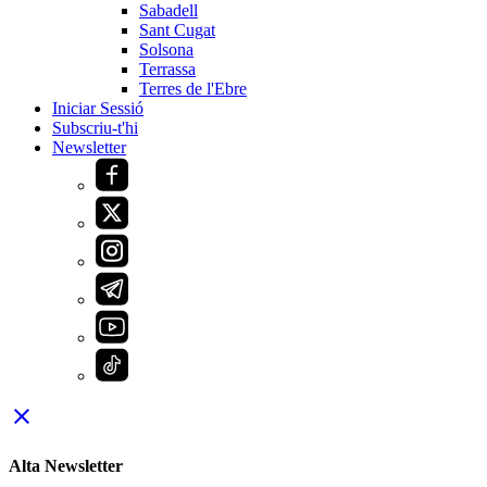
Sabadell
Sant Cugat
Solsona
Terrassa
Terres de l'Ebre
Iniciar Sessió
Subscriu-t'hi
Newsletter
close
Alta Newsletter