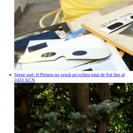
Sense sort: el Pirineu no veurà un eclipsi total de Sol fins al
2433
ACN