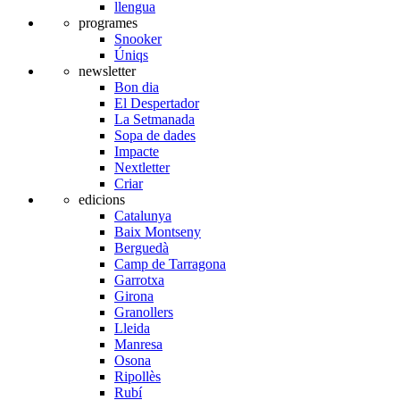
llengua
programes
Snooker
Úniqs
newsletter
Bon dia
El Despertador
La Setmanada
Sopa de dades
Impacte
Nextletter
Criar
edicions
Catalunya
Baix Montseny
Berguedà
Camp de Tarragona
Garrotxa
Girona
Granollers
Lleida
Manresa
Osona
Ripollès
Rubí