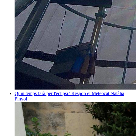
Quin temps farà per l'eclipsi? Respon el Meteocat
Natàlia
Pinyol