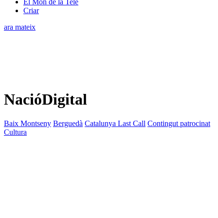
El Món de la Tele
Criar
ara mateix
NacióDigital
Baix Montseny
Berguedà
Catalunya Last Call
Contingut patrocinat
Cultura