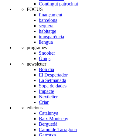
Contingut patrocinat
FOCUS
finançament
barcelona
sequera
habitatge
transparència
llengua
programes
Snooker
Úniqs
newsletter
Bon dia
El Despertador
La Setmanada
Sopa de dades
Impacte
Nextletter
Criar
edicions
Catalunya
Baix Montseny
Berguedà
Camp de Tarragona
Garrotxa