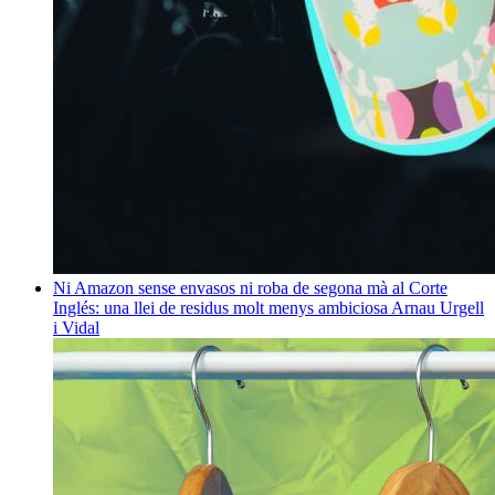
Ni Amazon sense envasos ni roba de segona mà al Corte
Inglés: una llei de residus molt menys ambiciosa
Arnau Urgell
i Vidal