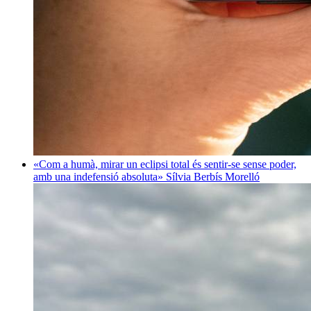
«Com a humà, mirar un eclipsi total és sentir-se sense poder,
amb una indefensió absoluta»
Sílvia Berbís Morelló