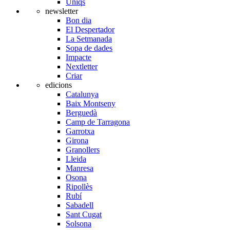
Úniqs
newsletter
Bon dia
El Despertador
La Setmanada
Sopa de dades
Impacte
Nextletter
Criar
edicions
Catalunya
Baix Montseny
Berguedà
Camp de Tarragona
Garrotxa
Girona
Granollers
Lleida
Manresa
Osona
Ripollès
Rubí
Sabadell
Sant Cugat
Solsona