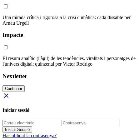
Una mirada crítica i rigorosa a la crisi climàtica: cada dissabte per
Arnau Urgell
Impacte
El resum analític (i àgil) de les tendències, viralitats i personatges de
l'univers digital; quinzenal per Victor Rodrigo
Nextletter
Continuar
close
Iniciar sessió
Iniciar Sessió
Has oblidat la contrasenya?