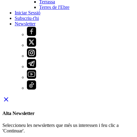
Terrassa
Terres de l'Ebre
Iniciar Sessió
Subscriu-t'hi
Newsletter
close
Alta Newsletter
Seleccioneu les newsletters que més us interessen i feu clic a
'Continuar'.