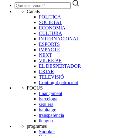
Canals
POLíTICA
SOCIETAT
ECONOMIA
CULTURA
INTERNACIONAL
ESPORTS
IMPACTE
NEXT
VIURE BE
EL DESPERTADOR
CRIAR
TELEVISIÓ
Contingut patrocinat
FOCUS
finançament
barcelona
sequera
habitatge
transparència
llengua
programes
Snooker