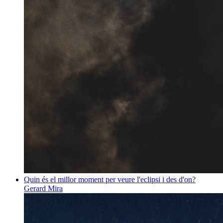
Quin és el millor moment per veure l'eclipsi i des d'on?
Gerard Mira