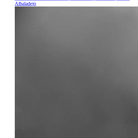
Albaladejo