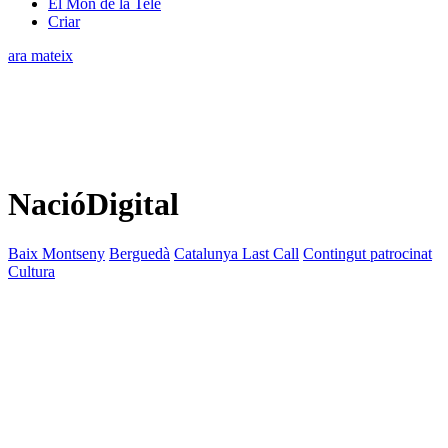
El Món de la Tele
Criar
ara mateix
NacióDigital
Baix Montseny
Berguedà
Catalunya Last Call
Contingut patrocinat
Cultura