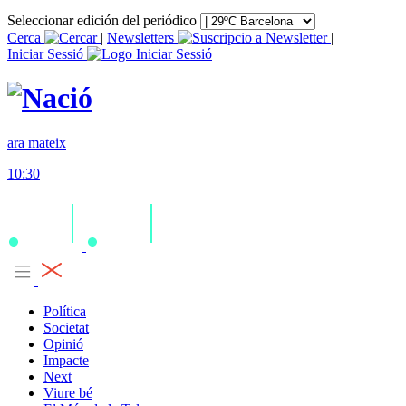
Seleccionar edición del periódico
Cerca
|
Newsletters
|
Iniciar Sessió
ara mateix
10:30
Política
Societat
Opinió
Impacte
Next
Viure bé