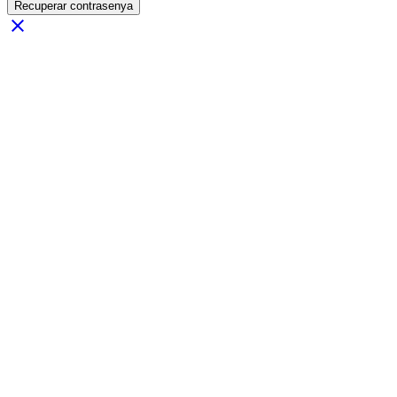
Recuperar contrasenya
close