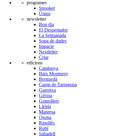
programes
Snooker
Úniqs
newsletter
Bon dia
El Despertador
La Setmanada
Sopa de dades
Impacte
Nextletter
Criar
edicions
Catalunya
Baix Montseny
Berguedà
Camp de Tarragona
Garrotxa
Girona
Granollers
Lleida
Manresa
Osona
Ripollès
Rubí
Sabadell