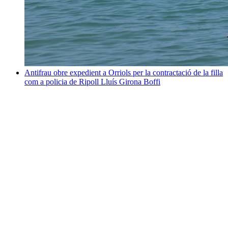
Antifrau obre expedient a Orriols per la contractació de la filla
com a policia de Ripoll
Lluís Girona Boffi