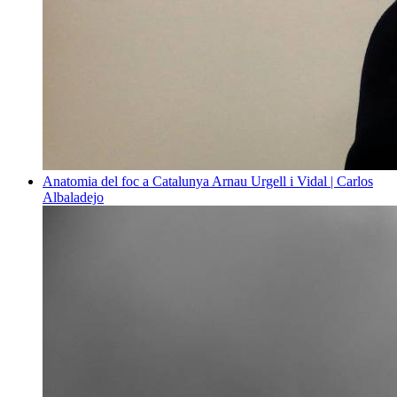
Anatomia del foc a Catalunya
Arnau Urgell i Vidal | Carlos
Albaladejo