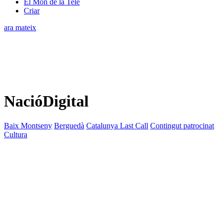
El Món de la Tele
Criar
ara mateix
NacióDigital
Baix Montseny
Berguedà
Catalunya Last Call
Contingut patrocinat
Cultura