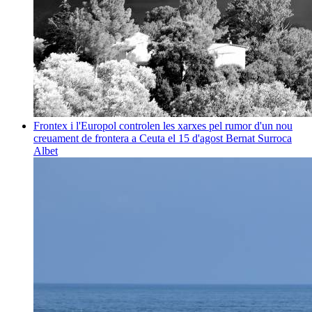
Frontex i l'Europol controlen les xarxes pel rumor d'un nou
creuament de frontera a Ceuta el 15 d'agost
Bernat Surroca
Albet