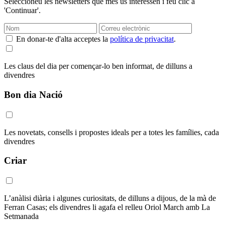
Seleccioneu les newsletters que més us interessen i feu clic a
'Continuar'.
En donar-te d'alta acceptes la
política de privacitat
.
Les claus del dia per començar-lo ben informat, de dilluns a
divendres
Bon dia Nació
Les novetats, consells i propostes ideals per a totes les famílies, cada
divendres
Criar
L’anàlisi diària i algunes curiositats, de dilluns a dijous, de la mà de
Ferran Casas; els divendres li agafa el relleu Oriol March amb La
Setmanada