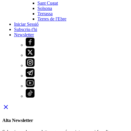
Sant Cugat
Solsona
Terrassa
Terres de l'Ebre
Iniciar Sessió
Subscriu-t'hi
Newsletter
close
Alta Newsletter