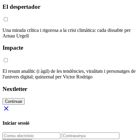
El despertador
Una mirada crítica i rigorosa a la crisi climàtica: cada dissabte per
Arnau Urgell
Impacte
El resum analític (i àgil) de les tendències, viralitats i personatges de
l'univers digital; quinzenal per Victor Rodrigo
Nextletter
Continuar
close
Iniciar sessió