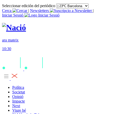
Seleccionar edición del periódico
Cerca
|
Newsletters
|
Iniciar Sessió
ara mateix
10:30
Política
Societat
Opinió
Impacte
Next
Viure bé