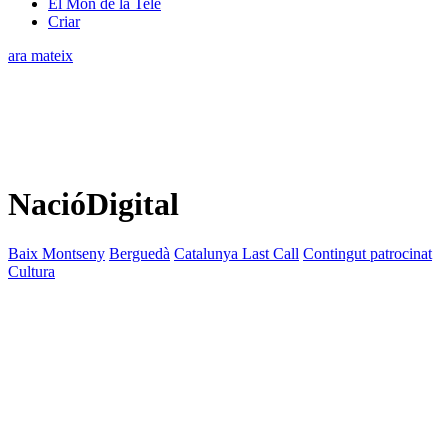
El Món de la Tele
Criar
ara mateix
NacióDigital
Baix Montseny
Berguedà
Catalunya Last Call
Contingut patrocinat
Cultura