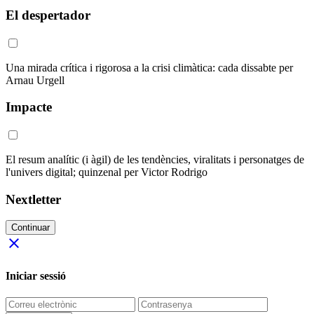
El despertador
Una mirada crítica i rigorosa a la crisi climàtica: cada dissabte per
Arnau Urgell
Impacte
El resum analític (i àgil) de les tendències, viralitats i personatges de
l'univers digital; quinzenal per Victor Rodrigo
Nextletter
Continuar
close
Iniciar sessió