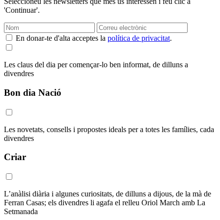
Seleccioneu les newsletters que més us interessen i feu clic a
'Continuar'.
En donar-te d'alta acceptes la
política de privacitat
.
Les claus del dia per començar-lo ben informat, de dilluns a
divendres
Bon dia Nació
Les novetats, consells i propostes ideals per a totes les famílies, cada
divendres
Criar
L’anàlisi diària i algunes curiositats, de dilluns a dijous, de la mà de
Ferran Casas; els divendres li agafa el relleu Oriol March amb La
Setmanada