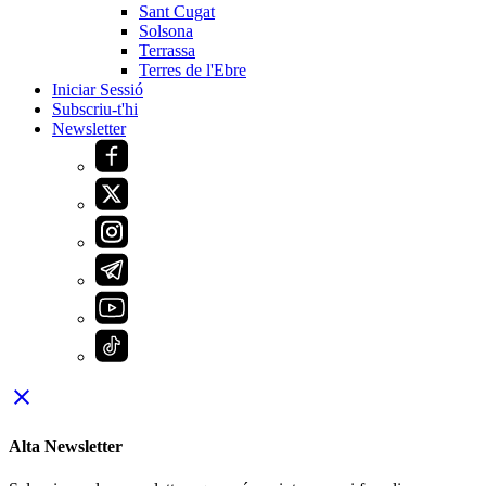
Sant Cugat
Solsona
Terrassa
Terres de l'Ebre
Iniciar Sessió
Subscriu-t'hi
Newsletter
close
Alta Newsletter