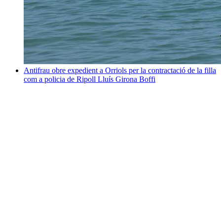
Antifrau obre expedient a Orriols per la contractació de la filla
com a policia de Ripoll
Lluís Girona Boffi