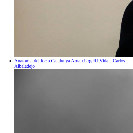
Anatomia del foc a Catalunya
Arnau Urgell i Vidal | Carlos
Albaladejo