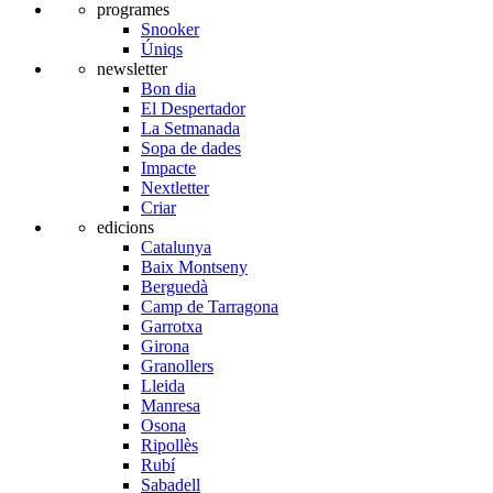
programes
Snooker
Úniqs
newsletter
Bon dia
El Despertador
La Setmanada
Sopa de dades
Impacte
Nextletter
Criar
edicions
Catalunya
Baix Montseny
Berguedà
Camp de Tarragona
Garrotxa
Girona
Granollers
Lleida
Manresa
Osona
Ripollès
Rubí
Sabadell