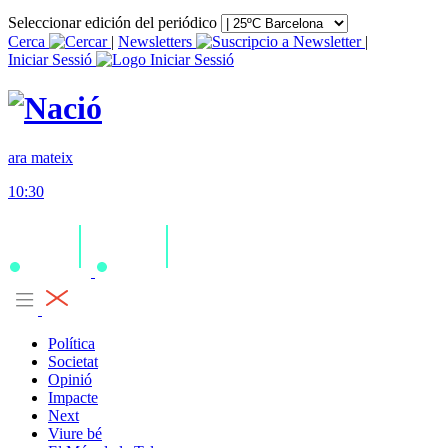
Seleccionar edición del periódico
Cerca
|
Newsletters
|
Iniciar Sessió
ara mateix
10:30
Política
Societat
Opinió
Impacte
Next
Viure bé