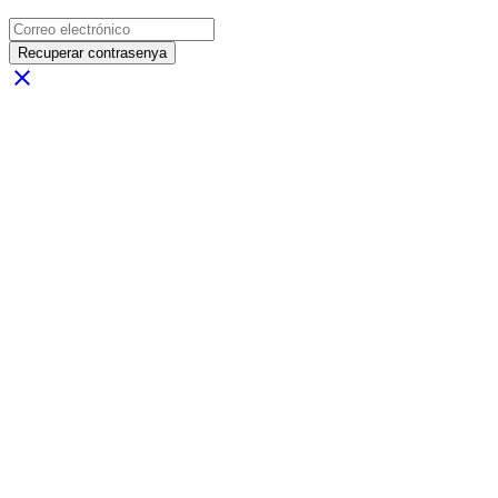
Recuperar contrasenya
close