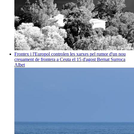
Frontex i l'Europol controlen les xarxes pel rumor d'un nou
creuament de frontera a Ceuta el 15 d'agost
Bernat Surroca
Albet