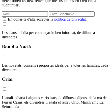
Seleccioneu les newsletters que més us interessen i feu clic a
'Continuar'.
En donar-te d'alta acceptes la
política de privacitat
.
Les claus del dia per començar-lo ben informat, de dilluns a
divendres
Bon dia Nació
Les novetats, consells i propostes ideals per a totes les famílies, cada
divendres
Criar
L’anàlisi diària i algunes curiositats, de dilluns a dijous, de la mà de
Ferran Casas; els divendres li agafa el relleu Oriol March amb La
Setmanada