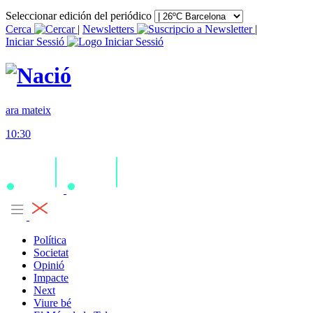
Seleccionar edición del periódico
Cerca
|
Newsletters
|
Iniciar Sessió
ara mateix
10:30
Política
Societat
Opinió
Impacte
Next
Viure bé