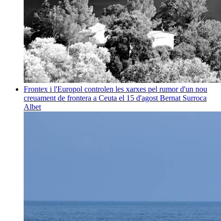
Frontex i l'Europol controlen les xarxes pel rumor d'un nou
creuament de frontera a Ceuta el 15 d'agost
Bernat Surroca
Albet