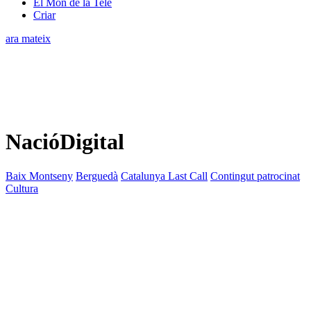
El Món de la Tele
Criar
ara mateix
NacióDigital
Baix Montseny
Berguedà
Catalunya Last Call
Contingut patrocinat
Cultura