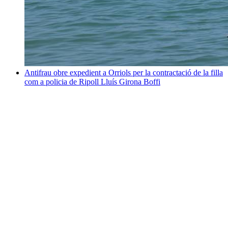
Antifrau obre expedient a Orriols per la contractació de la filla
com a policia de Ripoll
Lluís Girona Boffi