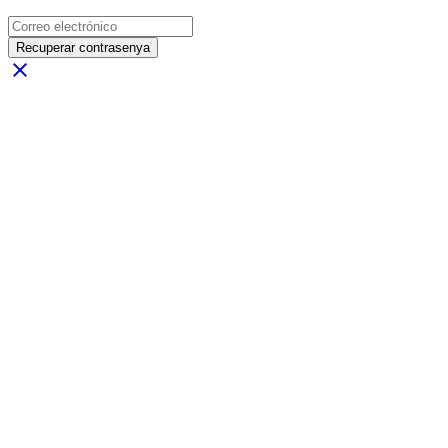
Recuperar contrasenya
close