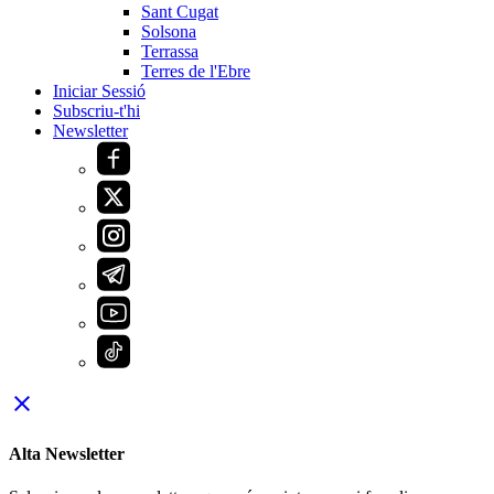
Sant Cugat
Solsona
Terrassa
Terres de l'Ebre
Iniciar Sessió
Subscriu-t'hi
Newsletter
close
Alta Newsletter