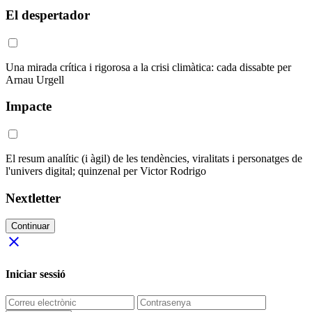
El despertador
Una mirada crítica i rigorosa a la crisi climàtica: cada dissabte per
Arnau Urgell
Impacte
El resum analític (i àgil) de les tendències, viralitats i personatges de
l'univers digital; quinzenal per Victor Rodrigo
Nextletter
Continuar
close
Iniciar sessió