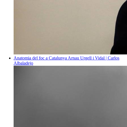
Anatomia del foc a Catalunya
Arnau Urgell i Vidal | Carlos
Albaladejo