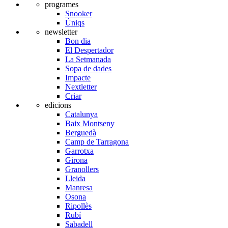
programes
Snooker
Úniqs
newsletter
Bon dia
El Despertador
La Setmanada
Sopa de dades
Impacte
Nextletter
Criar
edicions
Catalunya
Baix Montseny
Berguedà
Camp de Tarragona
Garrotxa
Girona
Granollers
Lleida
Manresa
Osona
Ripollès
Rubí
Sabadell