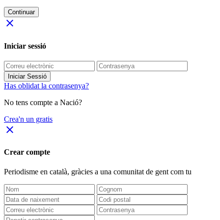
Continuar
close
Iniciar sessió
Iniciar Sessió
Has oblidat la contrasenya?
No tens compte a Nació?
Crea'n un gratis
close
Crear compte
Periodisme
en català
, gràcies a una comunitat de gent com tu