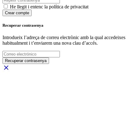
He llegit i entenc la política de privacitat
Crear compte
Recuperar contrasenya
Introdueix l’adreça de correu electrònic amb la qual accedeixes
habitualment i t’enviarem una nova clau d’accés.
Recuperar contrasenya
close