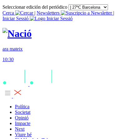
Seleccionar edición del periódico
Cerca
|
Newsletters
|
Iniciar Sessió
ara mateix
10:30
Política
Societat
Opinió
Impacte
Next
Viure bé