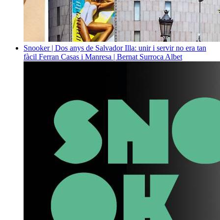
Snooker | Dos anys de Salvador Illa: unir i servir no era tan
fàcil
Ferran Casas i Manresa | Bernat Surroca Albet