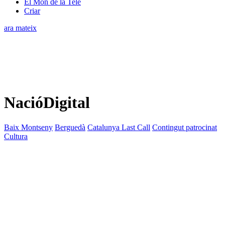
El Món de la Tele
Criar
ara mateix
NacióDigital
Baix Montseny
Berguedà
Catalunya Last Call
Contingut patrocinat
Cultura