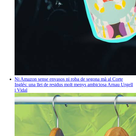
Ni Amazon sense envasos ni roba de segona mà al Corte
Inglés: una llei de residus molt menys ambiciosa
Arnau Urgell
i Vidal