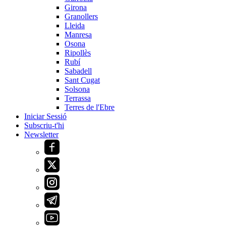
Girona
Granollers
Lleida
Manresa
Osona
Ripollès
Rubí
Sabadell
Sant Cugat
Solsona
Terrassa
Terres de l'Ebre
Iniciar Sessió
Subscriu-t'hi
Newsletter