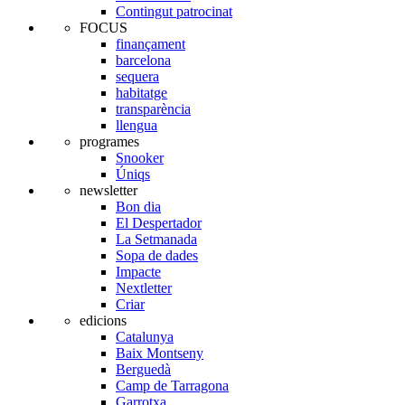
Contingut patrocinat
FOCUS
finançament
barcelona
sequera
habitatge
transparència
llengua
programes
Snooker
Úniqs
newsletter
Bon dia
El Despertador
La Setmanada
Sopa de dades
Impacte
Nextletter
Criar
edicions
Catalunya
Baix Montseny
Berguedà
Camp de Tarragona
Garrotxa