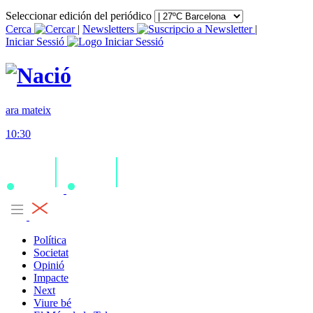
Seleccionar edición del periódico
Cerca
|
Newsletters
|
Iniciar Sessió
ara mateix
10:30
Política
Societat
Opinió
Impacte
Next
Viure bé