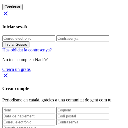
Continuar
close
Iniciar sessió
Iniciar Sessió
Has oblidat la contrasenya?
No tens compte a Nació?
Crea'n un gratis
close
Crear compte
Periodisme
en català
, gràcies a una comunitat de gent com tu