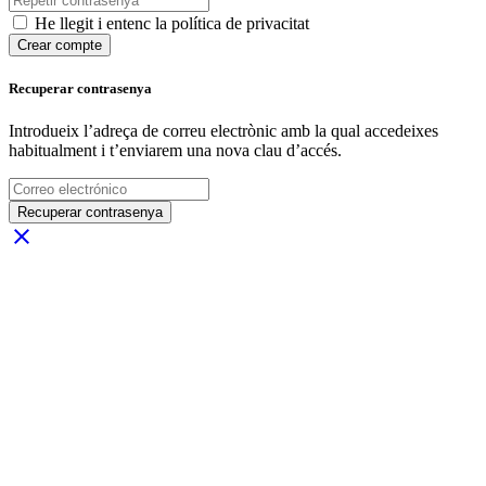
He llegit i entenc la política de privacitat
Crear compte
Recuperar contrasenya
Introdueix l’adreça de correu electrònic amb la qual accedeixes
habitualment i t’enviarem una nova clau d’accés.
Recuperar contrasenya
close