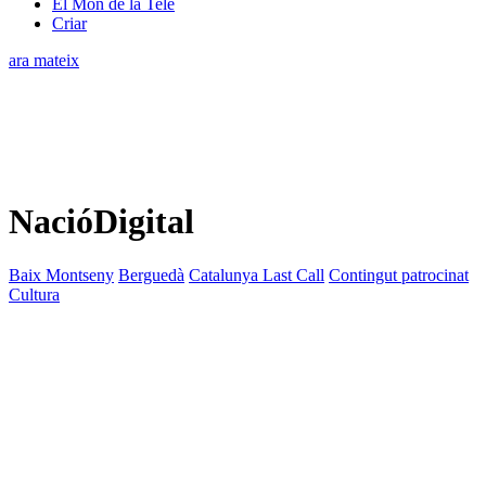
El Món de la Tele
Criar
ara mateix
NacióDigital
Baix Montseny
Berguedà
Catalunya Last Call
Contingut patrocinat
Cultura