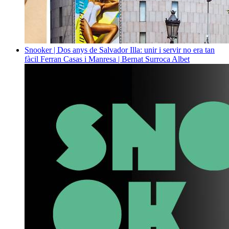
Snooker | Dos anys de Salvador Illa: unir i servir no era tan
fàcil
Ferran Casas i Manresa | Bernat Surroca Albet