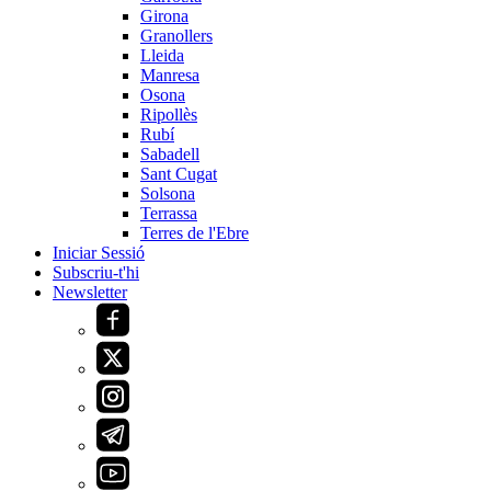
Girona
Granollers
Lleida
Manresa
Osona
Ripollès
Rubí
Sabadell
Sant Cugat
Solsona
Terrassa
Terres de l'Ebre
Iniciar Sessió
Subscriu-t'hi
Newsletter