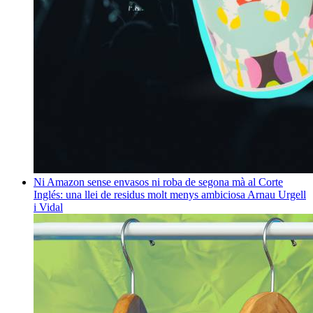
Ni Amazon sense envasos ni roba de segona mà al Corte
Inglés: una llei de residus molt menys ambiciosa
Arnau Urgell
i Vidal