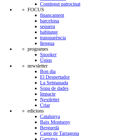
Contingut patrocinat
FOCUS
finançament
barcelona
sequera
habitatge
transparència
llengua
programes
Snooker
Úniqs
newsletter
Bon dia
El Despertador
La Setmanada
Sopa de dades
Impacte
Nextletter
Criar
edicions
Catalunya
Baix Montseny
Berguedà
Camp de Tarragona
Garrotxa